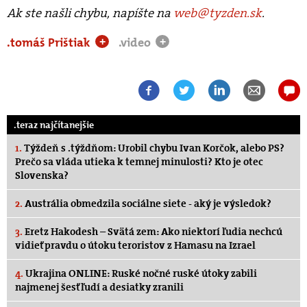
Ak ste našli chybu, napíšte na
web@tyzden.sk
.
.tomáš Prištiak
.video
+
+
.teraz najčítanejšie
1.
Týždeň s .týždňom: Urobil chybu Ivan Korčok, alebo PS?
Prečo sa vláda utieka k temnej minulosti? Kto je otec
Slovenska?
2.
Austrália obmedzila sociálne siete - aký je výsledok?
3.
Eretz Hakodesh – Svätá zem: Ako niektorí ľudia nechcú
vidieť pravdu o útoku teroristov z Hamasu na Izrael
4.
Ukrajina ONLINE: Ruské nočné ruské útoky zabili
najmenej šesť ľudí a desiatky zranili