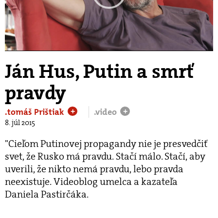
Play
Video
Ján Hus, Putin a smrť
pravdy
.tomáš Prištiak
.video
+
+
8. júl 2015
"Cieľom Putinovej propagandy nie je presvedčiť
svet, že Rusko má pravdu. Stačí málo. Stačí, aby
uverili, že nikto nemá pravdu, lebo pravda
neexistuje. Videoblog umelca a kazateľa
Daniela Pastirčáka.