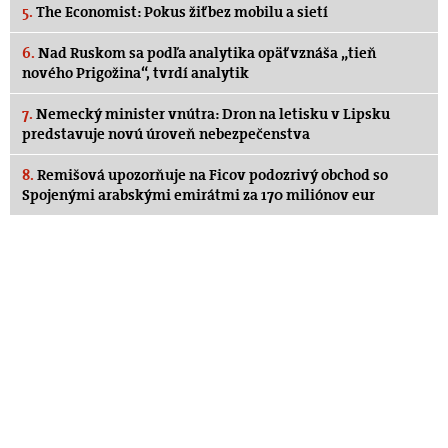
5.
The Economist: Pokus žiť bez mobilu a sietí
6.
Nad Ruskom sa podľa analytika opäť vznáša „tieň
nového Prigožina“, tvrdí analytik
7.
Nemecký minister vnútra: Dron na letisku v Lipsku
predstavuje novú úroveň nebezpečenstva
8.
Remišová upozorňuje na Ficov podozrivý obchod so
Spojenými arabskými emirátmi za 170 miliónov eur