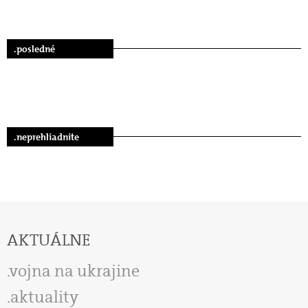
.posledné
.neprehliadnite
AKTUÁLNE
vojna na ukrajine
aktuality