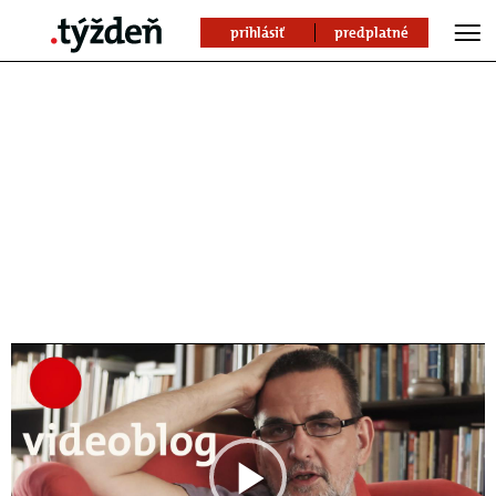
prihlásiť
predplatné