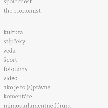
spoločnosť
the economist
kultúra
stĺpčeky
veda
šport
fototémy
video
ako je to (s)právne
komentáre
mimoparlamentné fórum