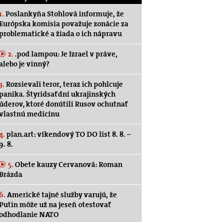
1.
Poslankyňa Stohlová informuje, že
Európska komisia považuje zonácie za
problematické a žiada o ich nápravu
2.
.pod lampou: Je Izrael v práve,
alebo je vinný?
3.
Rozsievali teror, teraz ich pohlcuje
panika. Štyridsať dní ukrajinských
úderov, ktoré donútili Rusov ochutnať
vlastnú medicínu
4.
plan.art: víkendový TO DO list 8. 8. –
9. 8.
5.
Obete kauzy Cervanová: Roman
Brázda
6.
Americké tajné služby varujú, že
Putin môže už na jeseň otestovať
odhodlanie NATO