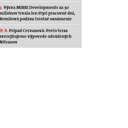
7.
Výzva MIRRI Developments za 30
miliónov trvala len štyri pracovné dni,
Remišová podáva trestné oznámenie
8.
Prípad Cervanová: Prečo teraz
zverejňujeme výpovede odsúdených
Nitranov