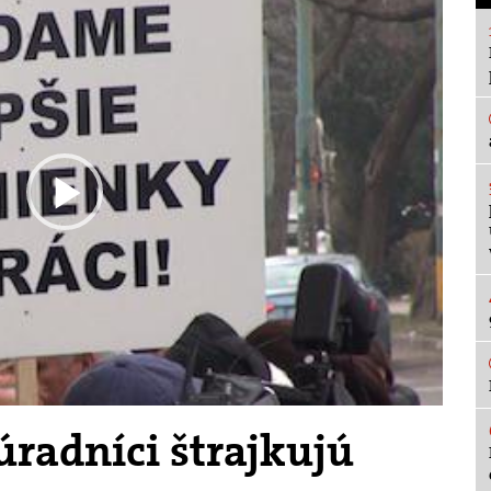
Play
Video
úradníci štrajkujú