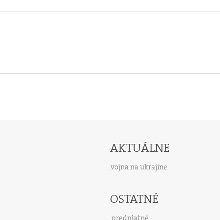
AKTUÁLNE
vojna na ukrajine
OSTATNÉ
predplatné