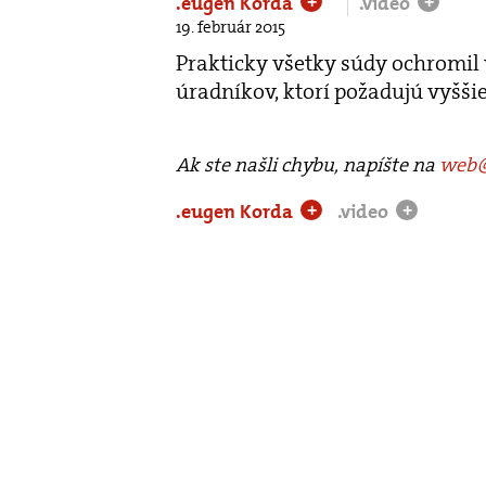
.eugen Korda
.video
+
+
19. február 2015
Prakticky všetky súdy ochromil 
úradníkov, ktorí požadujú vyšš
Ak ste našli chybu, napíšte na
web@
.eugen Korda
.video
+
+