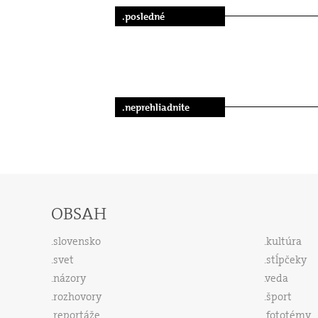
.posledné
.neprehliadnite
OBSAH
slovensko
kultúra
svet
stĺpčeky
názory
veda
rozhovory
šport
reportáže
fototémy