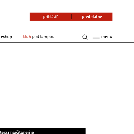
prihlásiť
predplatné
eshop
klub
pod lampou
menu
.teraz najčítanejšie