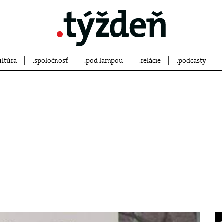
ultúra
spoločnosť
pod lampou
relácie
podcasty