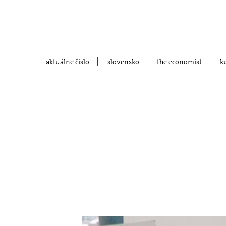
aktuálne číslo
slovensko
the economist
k