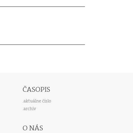
ČASOPIS
aktuálne číslo
archív
O NÁS