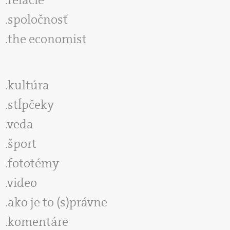
spoločnosť
the economist
kultúra
stĺpčeky
veda
šport
fototémy
video
ako je to (s)právne
komentáre