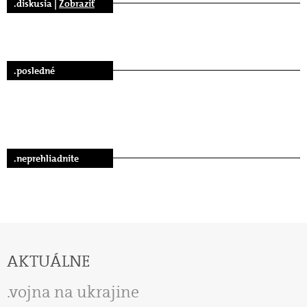
.diskusia |
Zobraziť
.posledné
.neprehliadnite
AKTUÁLNE
vojna na ukrajine