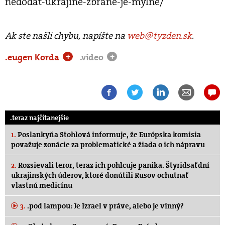
nedodat-ukrajine-zbrane-je-mylne/
Ak ste našli chybu, napíšte na
web@tyzden.sk
.
.eugen Korda
.video
+
+
.teraz najčítanejšie
1.
Poslankyňa Stohlová informuje, že Európska komisia
považuje zonácie za problematické a žiada o ich nápravu
2.
Rozsievali teror, teraz ich pohlcuje panika. Štyridsať dní
ukrajinských úderov, ktoré donútili Rusov ochutnať
vlastnú medicínu
3.
.pod lampou: Je Izrael v práve, alebo je vinný?