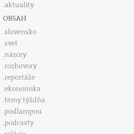
aktuality
OBSAH
slovensko
svet
názory
rozhovory
reportáže
ekonomika
témy týždňa
podlampou
podcasty
relácie