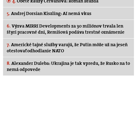
4.
Obete kauzy Cervanová: Roman Brázda
5.
Andrej Dorsian Kiszling: AI nemá vkus
6.
Výzva MIRRI Developments za 30 miliónov trvala len
štyri pracovné dni, Remišová podáva trestné oznámenie
7.
Americké tajné služby varujú, že Putin môže už na jeseň
otestovať odhodlanie NATO
8.
Alexander Duleba: Ukrajina je tak vpredu, že Rusko na to
nemá odpovede