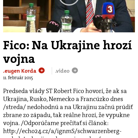
Play
Video
Fico: Na Ukrajine hrozí
vojna
.eugen Korda
.video
+
+
11. február 2015
Predseda vlády ST Robert Fico hovorí, že ak sa
Ukrajina, Rusko, Nemecko a Francúzko dnes
/streda/ nedohodnú a na Ukrajinu začnú prúdiť
zbrane zo západu, tak reálne hrozí, že vypukne
vojna. /Odporúčame prečítať si článok:
http://echo24.cz/a/ignmS/schwarzenberg-