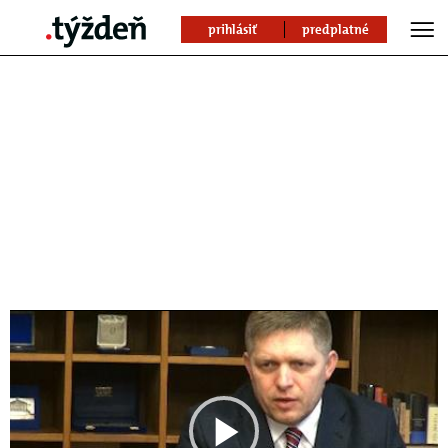
prihlásiť
predplatné