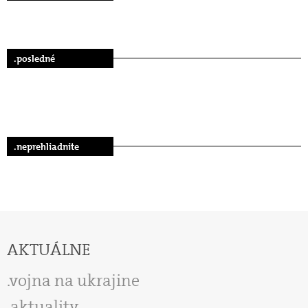
.posledné
.neprehliadnite
AKTUÁLNE
vojna na ukrajine
aktuality