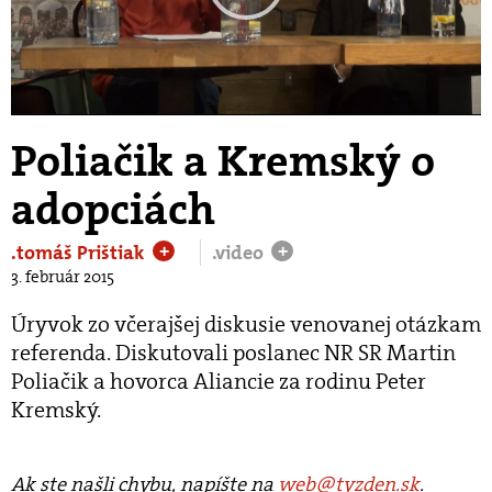
Play
Video
Poliačik a Kremský o
adopciách
.tomáš Prištiak
.video
+
+
3. február 2015
Úryvok zo včerajšej diskusie venovanej otázkam
referenda. Diskutovali poslanec NR SR Martin
Poliačik a hovorca Aliancie za rodinu Peter
Kremský.
Ak ste našli chybu, napíšte na
web@tyzden.sk
.