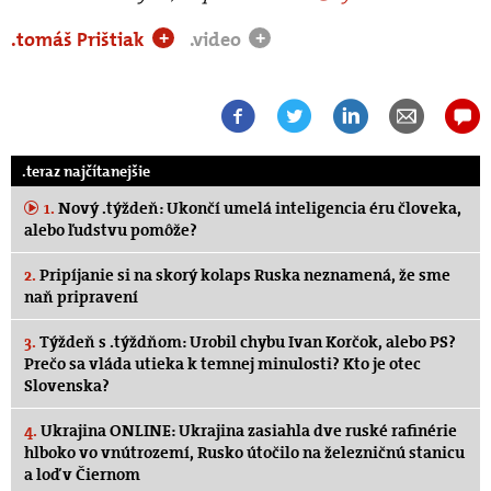
.tomáš Prištiak
.video
+
+
.teraz najčítanejšie
1.
Nový .týždeň: Ukončí umelá inteligencia éru človeka,
alebo ľudstvu pomôže?
2.
Pripíjanie si na skorý kolaps Ruska neznamená, že sme
naň pripravení
3.
Týždeň s .týždňom: Urobil chybu Ivan Korčok, alebo PS?
Prečo sa vláda utieka k temnej minulosti? Kto je otec
Slovenska?
4.
Ukrajina ONLINE: Ukrajina zasiahla dve ruské rafinérie
hlboko vo vnútrozemí, Rusko útočilo na železničnú stanicu
a loď v Čiernom