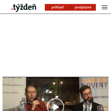
prihlásiť
predplatné