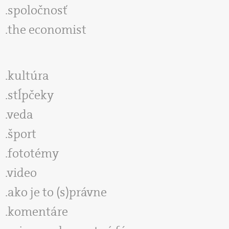
spoločnosť
the economist
kultúra
stĺpčeky
veda
šport
fototémy
video
ako je to (s)právne
komentáre