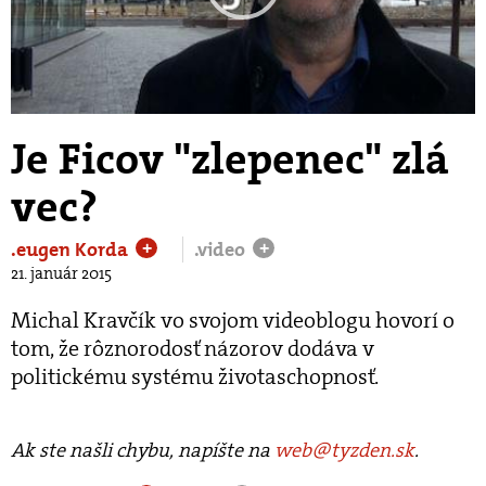
Play
Video
Je Ficov "zlepenec" zlá
vec?
.eugen Korda
.video
+
+
21. január 2015
Michal Kravčík vo svojom videoblogu hovorí o
tom, že rôznorodosť názorov dodáva v
politickému systému životaschopnosť.
Ak ste našli chybu, napíšte na
web@tyzden.sk
.