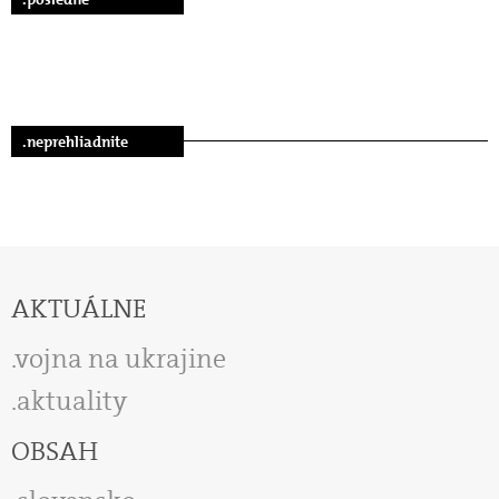
.neprehliadnite
AKTUÁLNE
vojna na ukrajine
aktuality
OBSAH