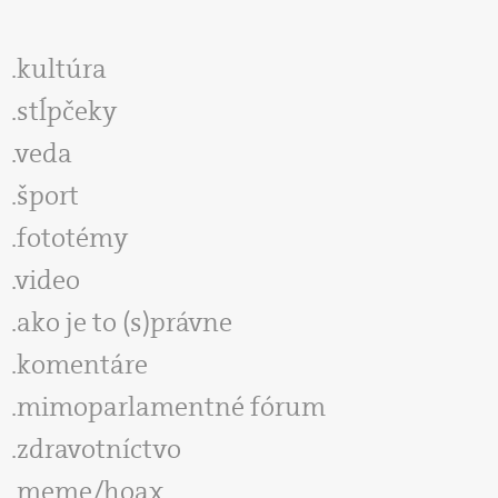
kultúra
stĺpčeky
veda
šport
fototémy
video
ako je to (s)právne
komentáre
mimoparlamentné fórum
zdravotníctvo
meme/hoax