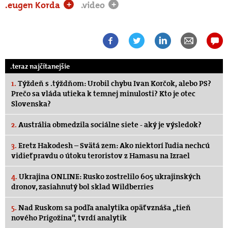
.eugen Korda
.video
+
+
.teraz najčítanejšie
1.
Týždeň s .týždňom: Urobil chybu Ivan Korčok, alebo PS?
Prečo sa vláda utieka k temnej minulosti? Kto je otec
Slovenska?
2.
Austrália obmedzila sociálne siete - aký je výsledok?
3.
Eretz Hakodesh – Svätá zem: Ako niektorí ľudia nechcú
vidieť pravdu o útoku teroristov z Hamasu na Izrael
4.
Ukrajina ONLINE: Rusko zostrelilo 605 ukrajinských
dronov, zasiahnutý bol sklad Wildberries
5.
Nad Ruskom sa podľa analytika opäť vznáša „tieň
nového Prigožina“, tvrdí analytik