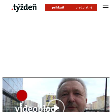
prihlásiť
predplatné