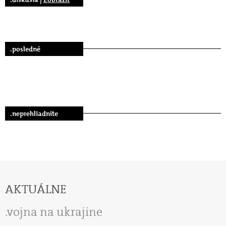
.posledné
.neprehliadnite
AKTUÁLNE
vojna na ukrajine