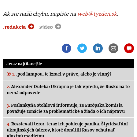
Ak ste našli chybu, napíšte na
web@tyzden.sk
.
.redakcia
.video
+
+
.teraz najčítanejšie
1.
.pod lampou: Je Izrael v práve, alebo je vinný?
2.
Alexander Duleba: Ukrajina je tak vpredu, že Rusko na to
nemá odpovede
3.
Poslankyňa Stohlová informuje, že Európska komisia
považuje zonácie za problematické a žiada o ich nápravu
4.
Rozsievali teror, teraz ich pohlcuje panika. Štyridsať dní
ukrajinských úderov, ktoré donútili Rusov ochutnať
vlastnú medicínu