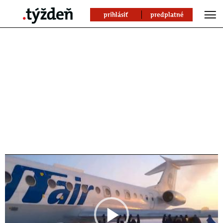
prihlásiť
predplatné