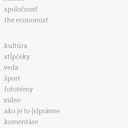
spoločnosť
the economist
kultúra
stĺpčeky
veda
šport
fototémy
video
ako je to (s)právne
komentáre