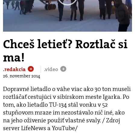
Play
Video
Chceš letieť? Roztlač si
ma!
.redakcia
.video
+
+
26. november 2014
Dopravné lietadlo o váhe viac ako 30 ton museli
roztláčať cestujúci v sibírskom meste Igarka. Po
tom, ako lietadlo TU-134 stál vonku v 52
stupňovom mraze im nezostávalo nič iné, ako
na jeho oživenie použiť vlastné svaly. / Zdroj
server LifeNews a YouTube/