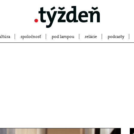
ultúra
spoločnosť
pod lampou
relácie
podcasty