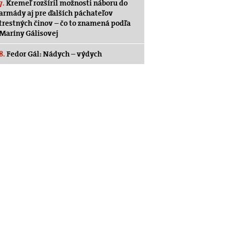
7.
Kremeľ rozšíril možnosti náboru do
armády aj pre ďalších páchateľov
trestných činov – čo to znamená podľa
Maríny Gálisovej
8.
Fedor Gál: Nádych – výdych