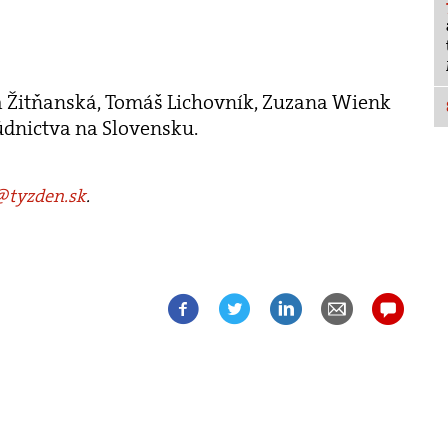
ia Žitňanská, Tomáš Lichovník, Zuzana Wienk
súdnictva na Slovensku.
tyzden.sk
.