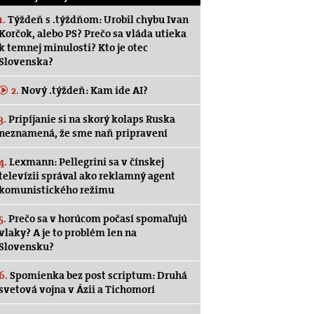
1.
Týždeň s .týždňom: Urobil chybu Ivan
Korčok, alebo PS? Prečo sa vláda utieka
k temnej minulosti? Kto je otec
Slovenska?
2.
Nový .týždeň: Kam ide AI?
3.
Pripíjanie si na skorý kolaps Ruska
neznamená, že sme naň pripravení
4.
Lexmann: Pellegrini sa v čínskej
televízii správal ako reklamný agent
komunistického režimu
5.
Prečo sa v horúcom počasí spomaľujú
vlaky? A je to problém len na
Slovensku?
6.
Spomienka bez post scriptum: Druhá
svetová vojna v Ázii a Tichomorí