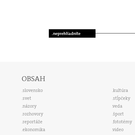
.neprehliadnite
OBSAH
slovensko
kultúra
svet
stĺpčeky
názory
veda
rozhovory
šport
reportáže
fototémy
ekonomika
video