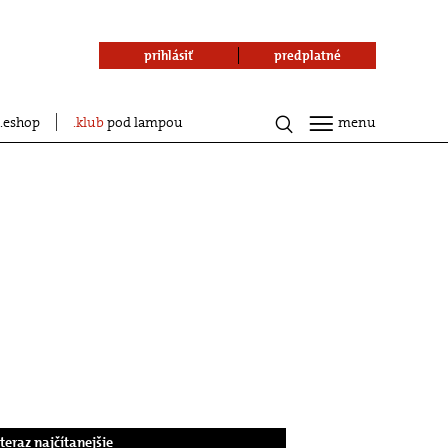
prihlásiť
predplatné
eshop
klub
pod lampou
menu
.teraz najčítanejšie