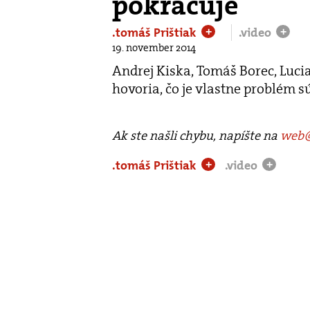
pokračuje
.tomáš Prištiak
.video
+
+
19. november 2014
Andrej Kiska, Tomáš Borec, Luc
hovoria, čo je vlastne problém 
Ak ste našli chybu, napíšte na
web@
.tomáš Prištiak
.video
+
+