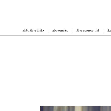
aktuálne číslo
slovensko
the economist
k