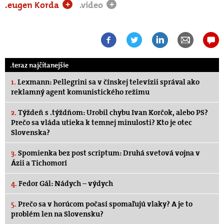
.eugen Korda
.video
+
+
.teraz najčítanejšie
1.
Lexmann: Pellegrini sa v čínskej televízii správal ako
reklamný agent komunistického režimu
2.
Týždeň s .týždňom: Urobil chybu Ivan Korčok, alebo PS?
Prečo sa vláda utieka k temnej minulosti? Kto je otec
Slovenska?
3.
Spomienka bez post scriptum: Druhá svetová vojna v
Ázii a Tichomorí
4.
Fedor Gál: Nádych – výdych
5.
Prečo sa v horúcom počasí spomaľujú vlaky? A je to
problém len na Slovensku?