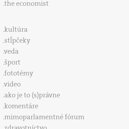
the economist
kultúra
stĺpčeky
veda
šport
fototémy
video
ako je to (s)právne
komentáre
mimoparlamentné fórum
zdravotníctvo