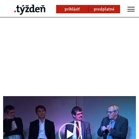
prihlásiť
predplatné