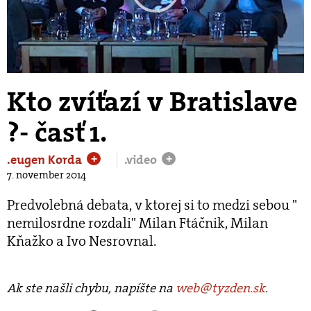
Play
Video
Kto zvíťazí v Bratislave
?- časť 1.
.eugen Korda
.video
+
+
7. november 2014
Predvolebná debata, v ktorej si to medzi sebou "
nemilosrdne rozdali" Milan Ftáčnik, Milan
Kňažko a Ivo Nesrovnal.
Ak ste našli chybu, napíšte na
web@tyzden.sk
.