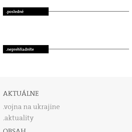
.posledné
.neprehliadnite
AKTUÁLNE
vojna na ukrajine
aktuality
OBSAH