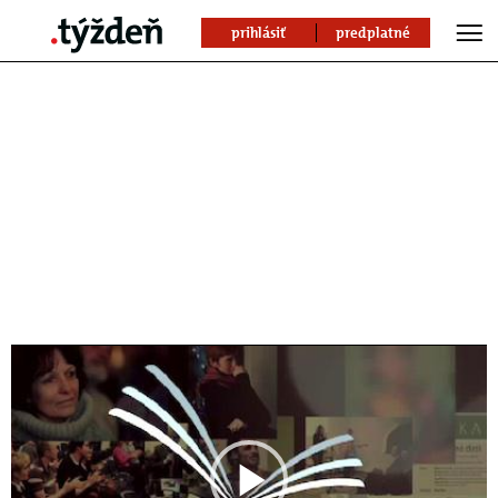
prihlásiť
predplatné