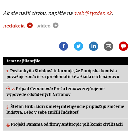
Ak ste našli chybu, napíšte na
web@tyzden.sk
.
.redakcia
.video
+
+
.teraz najčítanejšie
1.
Poslankyňa Stohlová informuje, že Európska komisia
považuje zonácie za problematické a žiada o ich nápravu
2.
Prípad Cervanová: Prečo teraz zverejňujeme
výpovede odsúdených Nitranov
3.
Štefan Hríb: Lídri umelej inteligencie pripúšťajú zničenie
ľudstva. Lebo v sebe zničili ľudskosť
4.
Projekt Panama od firmy Anthropic píli konár civilizácii