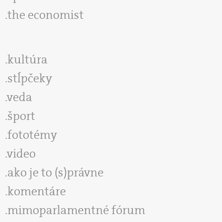
the economist
kultúra
stĺpčeky
veda
šport
fototémy
video
ako je to (s)právne
komentáre
mimoparlamentné fórum