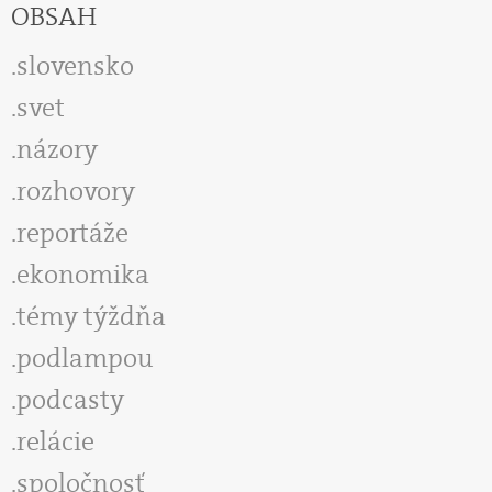
OBSAH
slovensko
svet
názory
rozhovory
reportáže
ekonomika
témy týždňa
podlampou
podcasty
relácie
spoločnosť