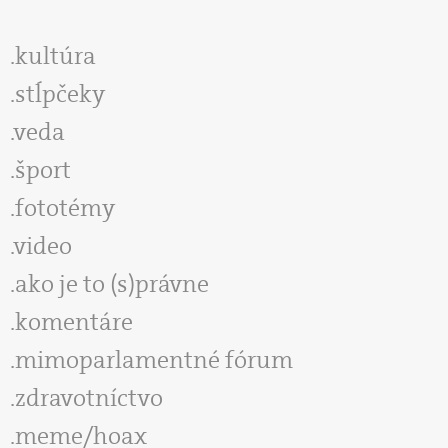
kultúra
stĺpčeky
veda
šport
fototémy
video
ako je to (s)právne
komentáre
mimoparlamentné fórum
zdravotníctvo
meme/hoax