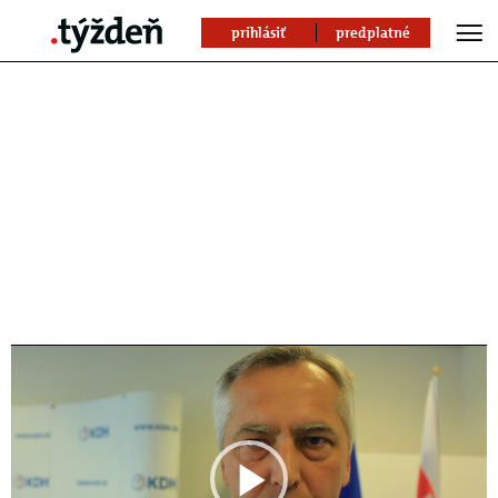
prihlásiť
predplatné