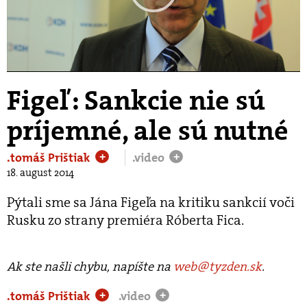
Play
Video
Figeľ: Sankcie nie sú
príjemné, ale sú nutné
.tomáš Prištiak
.video
+
+
18. august 2014
Pýtali sme sa Jána Figeľa na kritiku sankcií voči
Rusku zo strany premiéra Róberta Fica.
Ak ste našli chybu, napíšte na
web@tyzden.sk
.
.tomáš Prištiak
.video
+
+