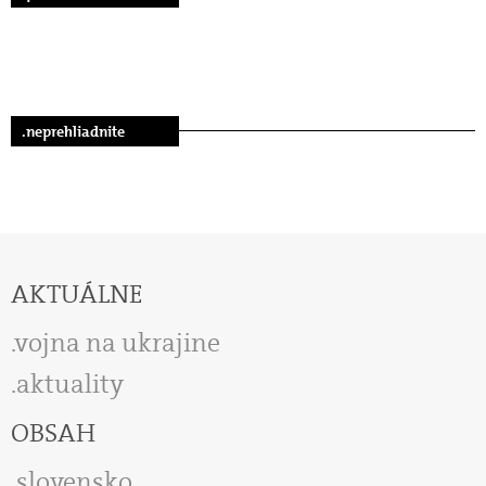
.neprehliadnite
AKTUÁLNE
vojna na ukrajine
aktuality
OBSAH
slovensko