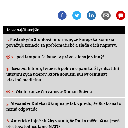
.teraz najčítanejšie
1.
Poslankyňa Stohlová informuje, že Európska komisia
považuje zonácie za problematické a žiada o ich nápravu
2.
.pod lampou: Je Izrael v práve, alebo je vinný?
3.
Rozsievali teror, teraz ich pohlcuje panika. Štyridsať dní
ukrajinských úderov, ktoré donútili Rusov ochutnať
vlastnú medicínu
4.
Obete kauzy Cervanová: Roman Brázda
5.
Alexander Duleba: Ukrajina je tak vpredu, že Rusko na to
nemá odpovede
6.
Americké tajné služby varujú, že Putin môže už na jeseň
otestovať odhodlanie NATO