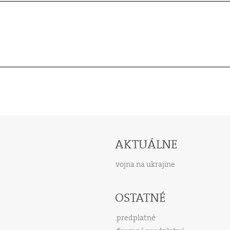
AKTUÁLNE
vojna na ukrajine
OSTATNÉ
predplatné