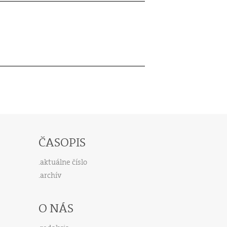
ČASOPIS
aktuálne číslo
archív
O NÁS