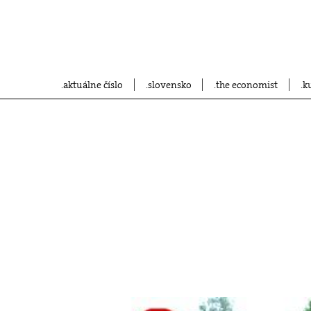
aktuálne číslo
slovensko
the economist
k