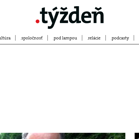
ultúra
spoločnosť
pod lampou
relácie
podcasty