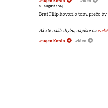
.eugen Korda
.video
+
+
16. august 2014
Brat Filip hovorí o tom, prečo b
Ak ste našli chybu, napíšte na
web@
.eugen Korda
.video
+
+