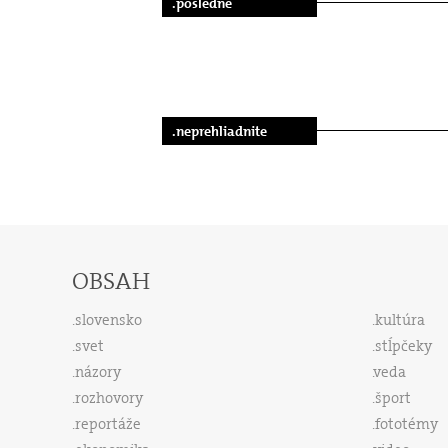
.posledné
.neprehliadnite
OBSAH
slovensko
kultúra
svet
stĺpčeky
názory
veda
rozhovory
šport
reportáže
fototémy