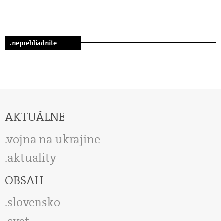
.neprehliadnite
AKTUÁLNE
vojna na ukrajine
aktuality
OBSAH
slovensko
svet