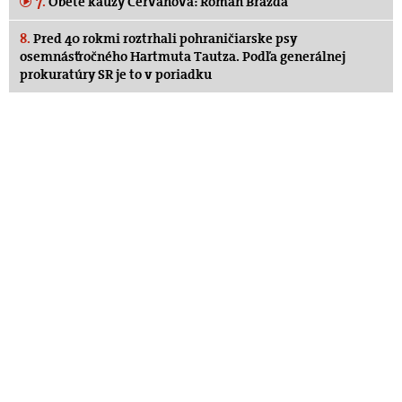
7.
Obete kauzy Cervanová: Roman Brázda
8.
Pred 40 rokmi roztrhali pohraničiarske psy
osemnásťročného Hartmuta Tautza. Podľa generálnej
prokuratúry SR je to v poriadku