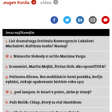
.eugen Korda
.video
+
+
.teraz najčítanejšie
1.
List dramaturga festivalu Konvergencie Lukášovi
Machalovi: Kultúrna mafia? Naozaj?
2.
Námestie Slobody si uctilo Mariána Vargu
3.
Economist, Martin Mojžiš, Štefan Hríb: Ako opraviť FIFA?
4.
Putinova dilema. Bez mobilizácie hrozí porážka, keď ju
vyhlási, riskuje opakovanie histórie roku 1917
5.
.pod lampou: Je Izrael v práve, alebo je vinný?
6.
Paľo Bielik: Chlap, ktorý sa stal Jánošíkom