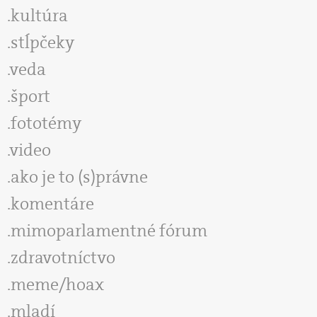
kultúra
stĺpčeky
veda
šport
fototémy
video
ako je to (s)právne
komentáre
mimoparlamentné fórum
zdravotníctvo
meme/hoax
mladí