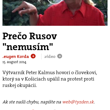
Play
Video
Prečo Rusov
"nemusím"
.eugen Korda
.video
+
+
15. august 2014
Výtvarník Peter Kalmus hovorí o človekovi,
ktorý sa v Košiciach upálil na protest proti
ruskej okupácii.
Ak ste našli chybu, napíšte na
web@tyzden.sk
.