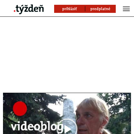
prihlásiť
predplatné