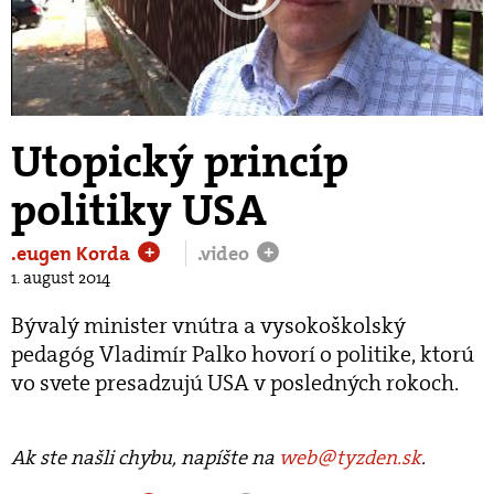
Play
Video
Utopický princíp
politiky USA
.eugen Korda
.video
+
+
1. august 2014
Bývalý minister vnútra a vysokoškolský
pedagóg Vladimír Palko hovorí o politike, ktorú
vo svete presadzujú USA v posledných rokoch.
Ak ste našli chybu, napíšte na
web@tyzden.sk
.