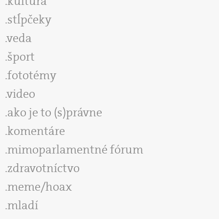
kultúra
stĺpčeky
veda
šport
fototémy
video
ako je to (s)právne
komentáre
mimoparlamentné fórum
zdravotníctvo
meme/hoax
mladí