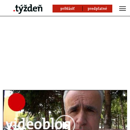
prihlásiť
predplatné