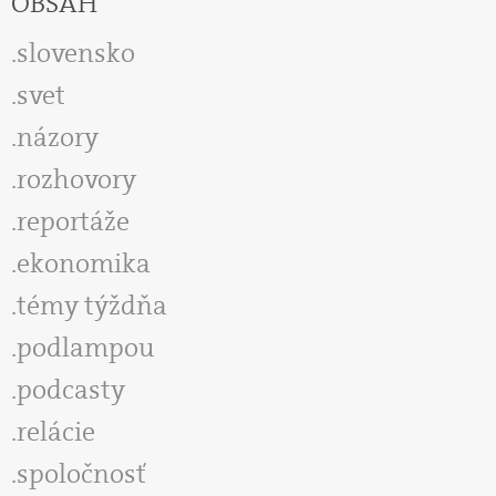
OBSAH
slovensko
svet
názory
rozhovory
reportáže
ekonomika
témy týždňa
podlampou
podcasty
relácie
spoločnosť