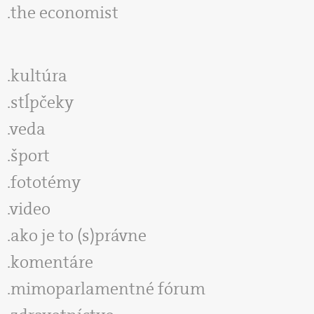
the economist
kultúra
stĺpčeky
veda
šport
fototémy
video
ako je to (s)právne
komentáre
mimoparlamentné fórum