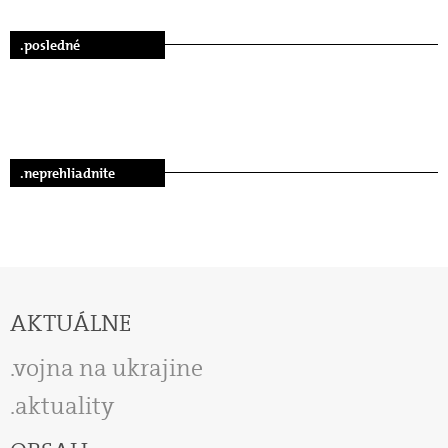
.posledné
.neprehliadnite
AKTUÁLNE
vojna na ukrajine
aktuality