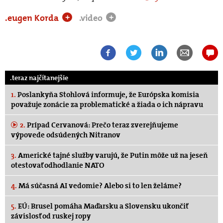
.eugen Korda
.video
+
+
.teraz najčítanejšie
1.
Poslankyňa Stohlová informuje, že Európska komisia
považuje zonácie za problematické a žiada o ich nápravu
2.
Prípad Cervanová: Prečo teraz zverejňujeme
výpovede odsúdených Nitranov
3.
Americké tajné služby varujú, že Putin môže už na jeseň
otestovať odhodlanie NATO
4.
Má súčasná AI vedomie? Alebo si to len želáme?
5.
EÚ: Brusel pomáha Maďarsku a Slovensku ukončiť
závislosť od ruskej ropy