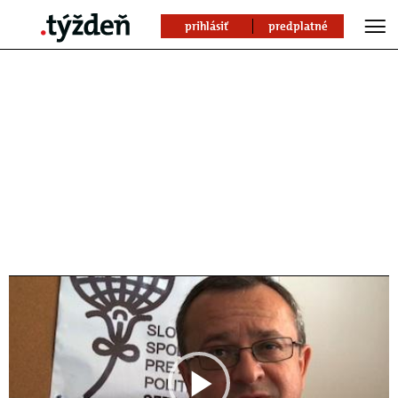
prihlásiť
predplatné