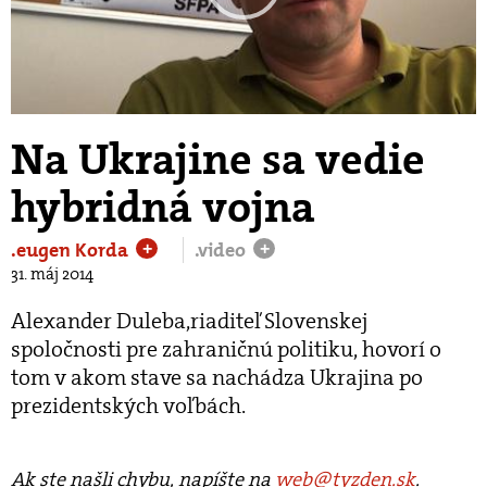
Play
Video
Na Ukrajine sa vedie
hybridná vojna
.eugen Korda
.video
+
+
31. máj 2014
Alexander Duleba,riaditeľ Slovenskej
spoločnosti pre zahraničnú politiku, hovorí o
tom v akom stave sa nachádza Ukrajina po
prezidentských voľbách.
Ak ste našli chybu, napíšte na
web@tyzden.sk
.