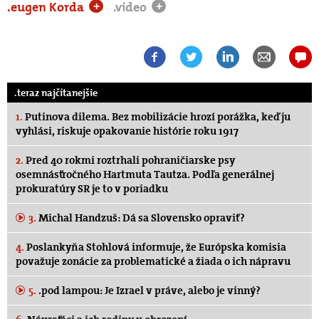
.eugen Korda
.video
+
+
.teraz najčítanejšie
1.
Putinova dilema. Bez mobilizácie hrozí porážka, keď ju
vyhlási, riskuje opakovanie histórie roku 1917
2.
Pred 40 rokmi roztrhali pohraničiarske psy
osemnásťročného Hartmuta Tautza. Podľa generálnej
prokuratúry SR je to v poriadku
3.
Michal Handzuš: Dá sa Slovensko opraviť?
4.
Poslankyňa Stohlová informuje, že Európska komisia
považuje zonácie za problematické a žiada o ich nápravu
5.
.pod lampou: Je Izrael v práve, alebo je vinný?