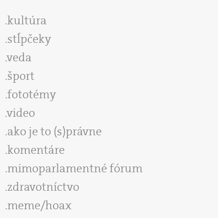
kultúra
stĺpčeky
veda
šport
fototémy
video
ako je to (s)právne
komentáre
mimoparlamentné fórum
zdravotníctvo
meme/hoax