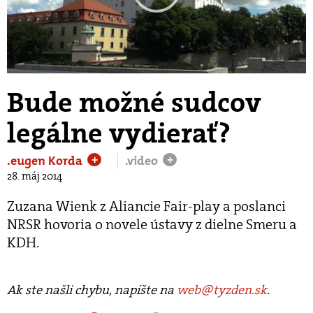
Play
Video
Bude možné sudcov
legálne vydierať?
.eugen Korda
.video
+
+
28. máj 2014
Zuzana Wienk z Aliancie Fair-play a poslanci
NRSR hovoria o novele ústavy z dielne Smeru a
KDH.
Ak ste našli chybu, napíšte na
web@tyzden.sk
.