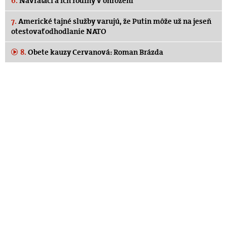
6.
Návraťáci a ich rodiny v ohrození
7.
Americké tajné služby varujú, že Putin môže už na jeseň
otestovať odhodlanie NATO
8.
Obete kauzy Cervanová: Roman Brázda