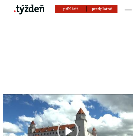
prihlásiť
predplatné