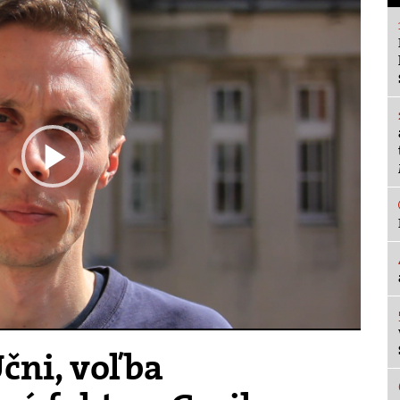
Play
Video
čni, voľba