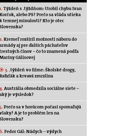
1.
Týždeň s .týždňom: Urobil chybu Ivan
Korčok, alebo PS? Prečo sa vláda utieka
k temnej minulosti? Kto je otec
Slovenska?
2.
Kremeľ rozšíril možnosti náboru do
armády aj pre ďalších páchateľov
trestných činov – čo to znamená podľa
Maríny Gálisovej
3.
.týždeň vo filme: Školské drogy,
Raťafák a krvavá zmrzlina
4.
Austrália obmedzila sociálne siete –
aký je výsledok?
5.
Prečo sa v horúcom počasí spomaľujú
vlaky? A je to problém len na
Slovensku?
6.
Fedor Gál: Nádych – výdych