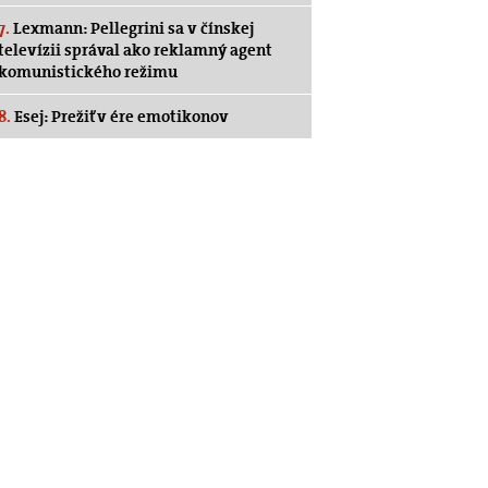
7.
Lexmann: Pellegrini sa v čínskej
televízii správal ako reklamný agent
komunistického režimu
8.
Esej: Prežiť v ére emotikonov