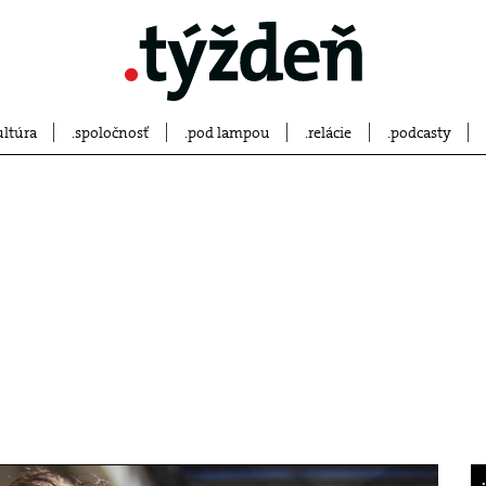
ultúra
spoločnosť
pod lampou
relácie
podcasty