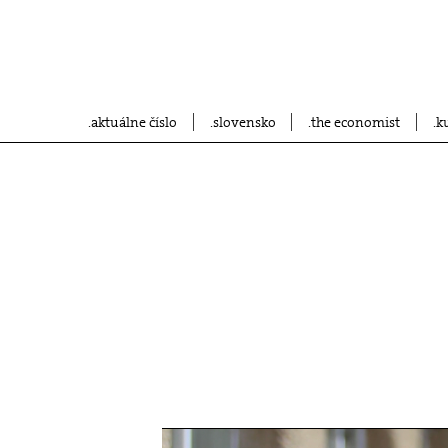
aktuálne číslo
slovensko
the economist
k