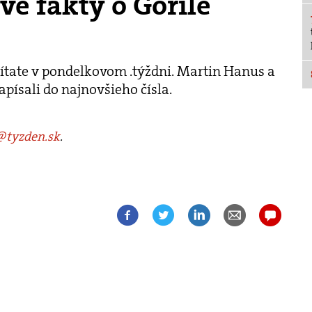
vé fakty o Gorile
očítate v pondelkovom .týždni. Martin Hanus a
písali do najnovšieho čísla.
tyzden.sk
.