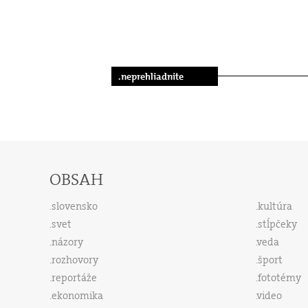
.neprehliadnite
OBSAH
slovensko
kultúra
svet
stĺpčeky
názory
veda
rozhovory
šport
reportáže
fototémy
ekonomika
video