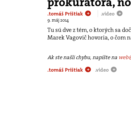
prokurátora, no
.tomáš Prištiak
.video
+
+
9. máj 2014
Tu sú dve z tém, o ktorých sa d
Marek Vagovič hovoria, o čom na
Ak ste našli chybu, napíšte na
web@
.tomáš Prištiak
.video
+
+