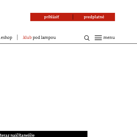
prihlásiť
predplatné
eshop
klub
pod lampou
menu
.teraz najčítanejšie