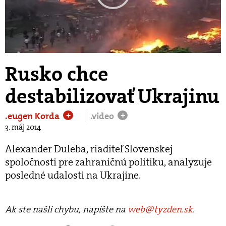
Play
Video
Rusko chce
destabilizovať Ukrajinu
.eugen Korda
.video
+
+
3. máj 2014
Alexander Duleba, riaditeľ Slovenskej
spoločnosti pre zahraničnú politiku, analyzuje
posledné udalosti na Ukrajine.
Ak ste našli chybu, napíšte na
web@tyzden.sk
.