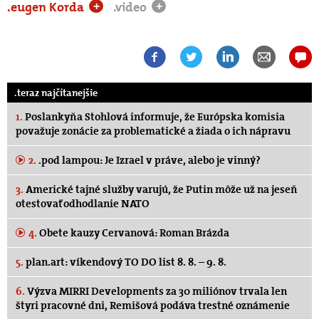
.eugen Korda
.video
+
+
.teraz najčítanejšie
1.
Poslankyňa Stohlová informuje, že Európska komisia
považuje zonácie za problematické a žiada o ich nápravu
2.
.pod lampou: Je Izrael v práve, alebo je vinný?
3.
Americké tajné služby varujú, že Putin môže už na jeseň
otestovať odhodlanie NATO
4.
Obete kauzy Cervanová: Roman Brázda
5.
plan.art: víkendový TO DO list 8. 8. – 9. 8.
6.
Výzva MIRRI Developments za 30 miliónov trvala len
štyri pracovné dni, Remišová podáva trestné oznámenie