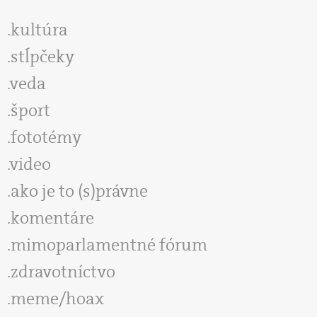
kultúra
stĺpčeky
veda
šport
fototémy
video
ako je to (s)právne
komentáre
mimoparlamentné fórum
zdravotníctvo
meme/hoax