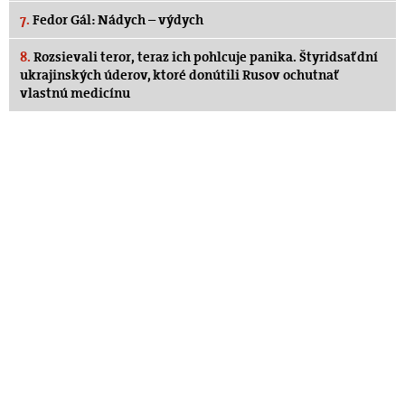
7.
Fedor Gál: Nádych – výdych
8.
Rozsievali teror, teraz ich pohlcuje panika. Štyridsať dní
ukrajinských úderov, ktoré donútili Rusov ochutnať
vlastnú medicínu