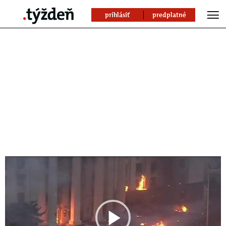
prihlásiť
predplatné