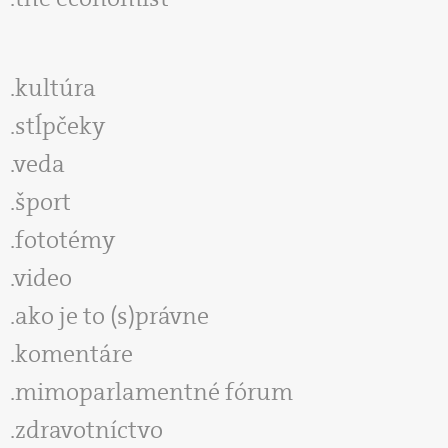
kultúra
stĺpčeky
veda
šport
fototémy
video
ako je to (s)právne
komentáre
mimoparlamentné fórum
zdravotníctvo