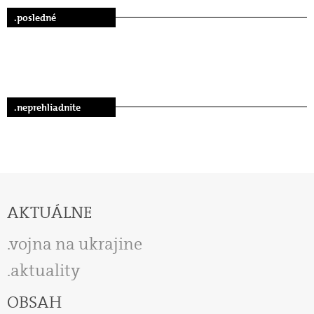
.posledné
.neprehliadnite
AKTUÁLNE
vojna na ukrajine
aktuality
OBSAH