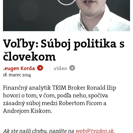
Play
Video
Voľby: Súboj politika s
človekom
.eugen Korda
.video
+
+
18. marec 2014
Finančný analytik TRIM Broker Ronald Ižip
hovorí o tom, v čom, podľa neho, spočíva
zásadný súboj medzi Robertom Ficom a
Andrejom Kiskom.
Ak ste našli chybu, napíšte na
web@tyzden.sk
.