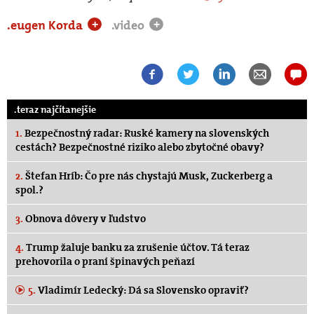
.eugen Korda
.video
+
+
.teraz najčítanejšie
1.
Bezpečnostný radar: Ruské kamery na slovenských
cestách? Bezpečnostné riziko alebo zbytočné obavy?
2.
Štefan Hríb: Čo pre nás chystajú Musk, Zuckerberg a
spol.?
3.
Obnova dôvery v ľudstvo
4.
Trump žaluje banku za zrušenie účtov. Tá teraz
prehovorila o praní špinavých peňazí
5.
Vladimír Ledecký: Dá sa Slovensko opraviť?