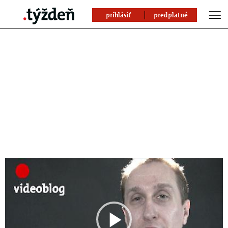
prihlásiť
predplatné