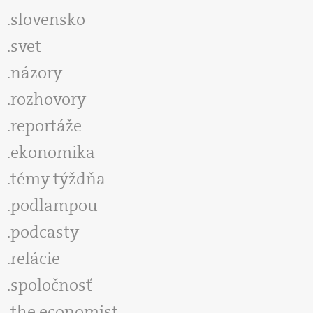
slovensko
svet
názory
rozhovory
reportáže
ekonomika
témy týždňa
podlampou
podcasty
relácie
spoločnosť
the economist