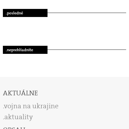
.posledné
.neprehliadnite
AKTUÁLNE
vojna na ukrajine
aktuality