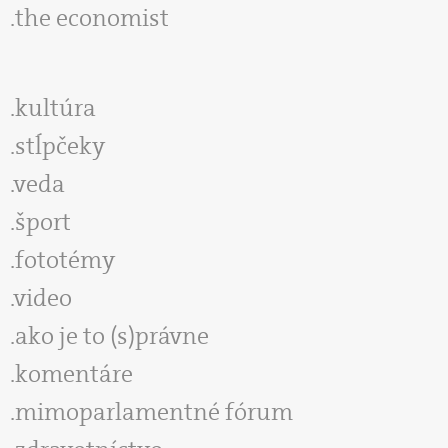
the economist
kultúra
stĺpčeky
veda
šport
fototémy
video
ako je to (s)právne
komentáre
mimoparlamentné fórum