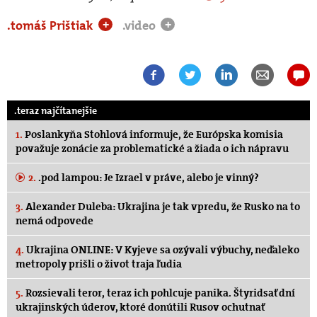
.tomáš Prištiak
.video
+
+
.teraz najčítanejšie
1.
Poslankyňa Stohlová informuje, že Európska komisia
považuje zonácie za problematické a žiada o ich nápravu
2.
.pod lampou: Je Izrael v práve, alebo je vinný?
3.
Alexander Duleba: Ukrajina je tak vpredu, že Rusko na to
nemá odpovede
4.
Ukrajina ONLINE: V Kyjeve sa ozývali výbuchy, neďaleko
metropoly prišli o život traja ľudia
5.
Rozsievali teror, teraz ich pohlcuje panika. Štyridsať dní
ukrajinských úderov, ktoré donútili Rusov ochutnať