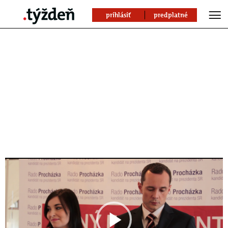
prihlásiť
predplatné