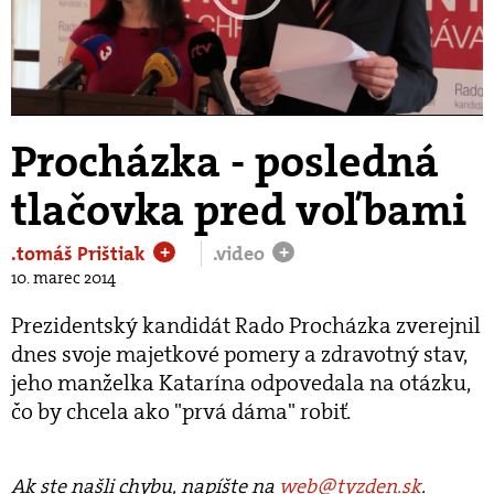
Play
Video
Procházka - posledná
tlačovka pred voľbami
.tomáš Prištiak
.video
+
+
10. marec 2014
Prezidentský kandidát Rado Procházka zverejnil
dnes svoje majetkové pomery a zdravotný stav,
jeho manželka Katarína odpovedala na otázku,
čo by chcela ako "prvá dáma" robiť.
Ak ste našli chybu, napíšte na
web@tyzden.sk
.