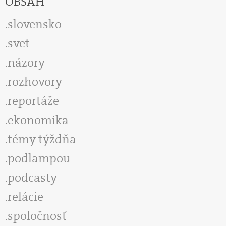
OBSAH
slovensko
svet
názory
rozhovory
reportáže
ekonomika
témy týždňa
podlampou
podcasty
relácie
spoločnosť