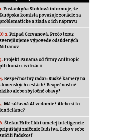
1.
Poslankyňa Stohlová informuje, že
Európska komisia považuje zonácie za
problematické a žiada o ich nápravu
2.
Prípad Cervanová: Prečo teraz
zverejňujeme výpovede odsúdených
Nitranov
3.
Projekt Panama od firmy Anthropic
píli konár civilizácii
4.
Bezpečnostný radar: Ruské kamery na
slovenských cestách? Bezpečnostné
riziko alebo zbytočné obavy?
5.
Má súčasná AI vedomie? Alebo si to
len želáme?
6.
Štefan Hríb: Lídri umelej inteligencie
pripúšťajú zničenie ľudstva. Lebo v sebe
zničili ľudskosť