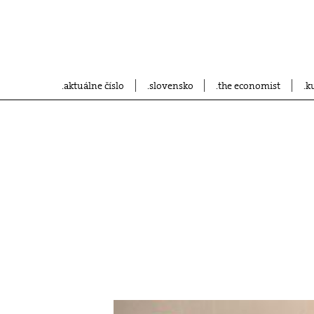
aktuálne číslo
slovensko
the economist
k