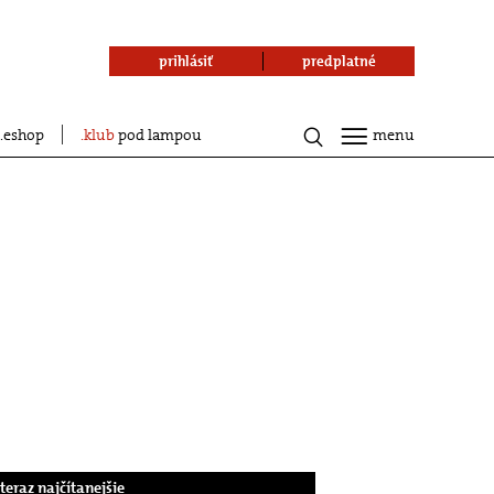
prihlásiť
predplatné
eshop
klub
pod lampou
menu
.teraz najčítanejšie