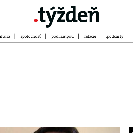
ultúra
spoločnosť
pod lampou
relácie
podcasty