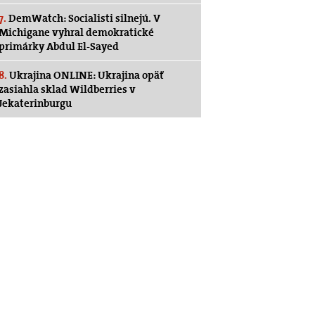
7.
DemWatch: Socialisti silnejú. V
Michigane vyhral demokratické
primárky Abdul El-Sayed
8.
Ukrajina ONLINE: Ukrajina opäť
zasiahla sklad Wildberries v
Jekaterinburgu