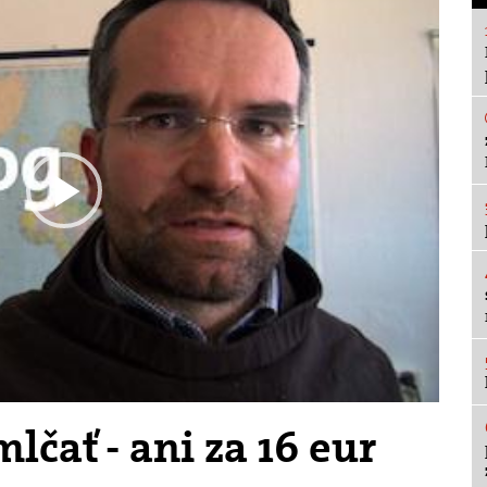
Play
Video
lčať - ani za 16 eur