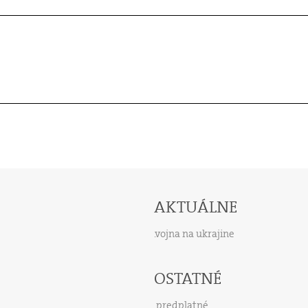
AKTUÁLNE
vojna na ukrajine
OSTATNÉ
predplatné