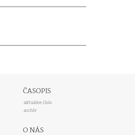
ČASOPIS
aktuálne číslo
archív
O NÁS