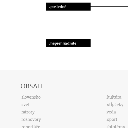
.posledné
.neprehliadnite
OBSAH
slovensko
kultúra
svet
stĺpčeky
názory
veda
rozhovory
šport
reportáže
fototémy