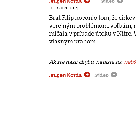
.eugen Korda
.video
+
+
10. marec 2014
Brat Filip hovorí o tom, že cirke
verejným problémom, voľbám, ne
mlčala v prípade útoku v Nitre.
vlasným prahom.
Ak ste našli chybu, napíšte na
web@
.eugen Korda
.video
+
+