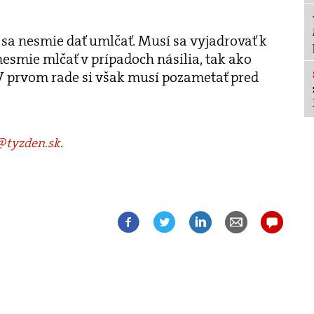
v sa nesmie dať umlčať. Musí sa vyjadrovať k
smie mlčať v prípadoch násilia, tak ako
 V prvom rade si však musí pozametať pred
tyzden.sk
.