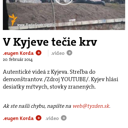
Play
Video
V Kyjeve tečie krv
.eugen Korda
.video
+
+
20. február 2014
Autentické videá z Kyjeva. Streľba do
demonštrantov. /Zdroj YOUTUBE/. Kyjev hlási
desiatky mŕtvych, stovky zranených.
Ak ste našli chybu, napíšte na
web@tyzden.sk
.
.eugen Korda
.video
+
+