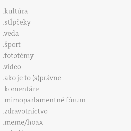
kultúra
stĺpčeky
veda
šport
fototémy
video
ako je to (s)právne
komentáre
mimoparlamentné fórum
zdravotníctvo
meme/hoax