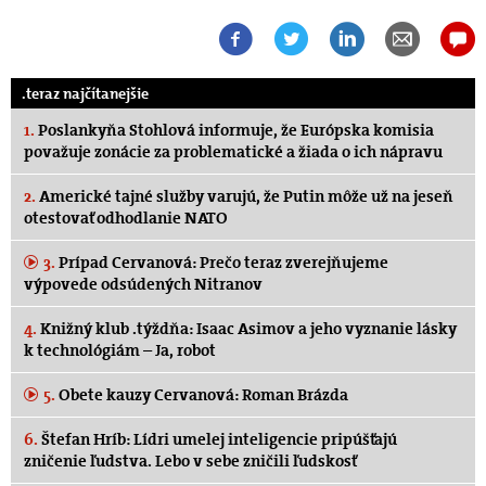
.teraz najčítanejšie
1.
Poslankyňa Stohlová informuje, že Európska komisia
považuje zonácie za problematické a žiada o ich nápravu
2.
Americké tajné služby varujú, že Putin môže už na jeseň
otestovať odhodlanie NATO
3.
Prípad Cervanová: Prečo teraz zverejňujeme
výpovede odsúdených Nitranov
4.
Knižný klub .týždňa: Isaac Asimov a jeho vyznanie lásky
k technológiám – Ja, robot
5.
Obete kauzy Cervanová: Roman Brázda
6.
Štefan Hríb: Lídri umelej inteligencie pripúšťajú
zničenie ľudstva. Lebo v sebe zničili ľudskosť