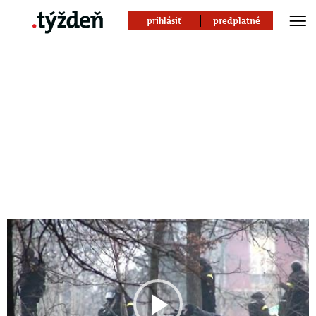
prihlásiť
predplatné