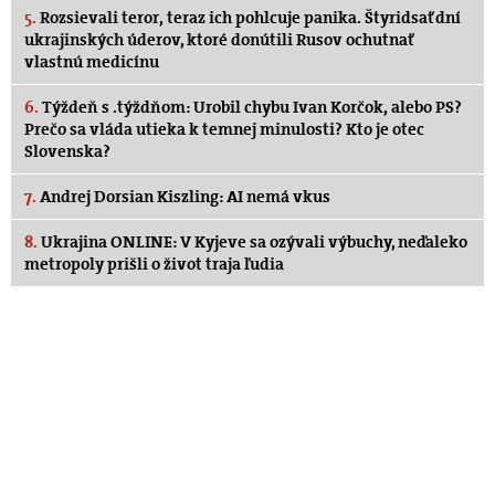
5.
Rozsievali teror, teraz ich pohlcuje panika. Štyridsať dní
ukrajinských úderov, ktoré donútili Rusov ochutnať
vlastnú medicínu
6.
Týždeň s .týždňom: Urobil chybu Ivan Korčok, alebo PS?
Prečo sa vláda utieka k temnej minulosti? Kto je otec
Slovenska?
7.
Andrej Dorsian Kiszling: AI nemá vkus
8.
Ukrajina ONLINE: V Kyjeve sa ozývali výbuchy, neďaleko
metropoly prišli o život traja ľudia