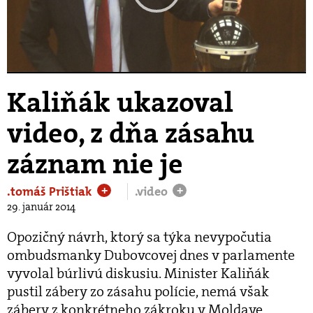
Play
Video
Kaliňák ukazoval
video, z dňa zásahu
záznam nie je
.tomáš Prištiak
.video
+
+
29. január 2014
Opozičný návrh, ktorý sa týka nevypočutia
ombudsmanky Dubovcovej dnes v parlamente
vyvolal búrlivú diskusiu. Minister Kaliňák
pustil zábery zo zásahu polície, nemá však
zábery z konkrétneho zákroku v Moldave.