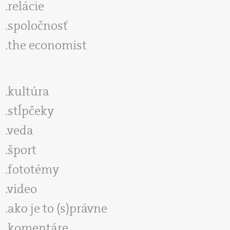
relácie
spoločnosť
the economist
kultúra
stĺpčeky
veda
šport
fototémy
video
ako je to (s)právne
komentáre