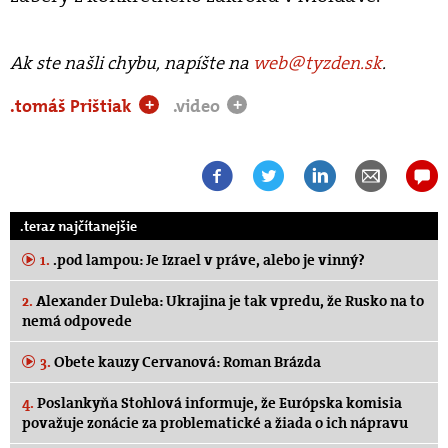
Ak ste našli chybu, napíšte na
web@tyzden.sk
.
.tomáš Prištiak
.video
+
+
.teraz najčítanejšie
1.
.pod lampou: Je Izrael v práve, alebo je vinný?
2.
Alexander Duleba: Ukrajina je tak vpredu, že Rusko na to
nemá odpovede
3.
Obete kauzy Cervanová: Roman Brázda
4.
Poslankyňa Stohlová informuje, že Európska komisia
považuje zonácie za problematické a žiada o ich nápravu