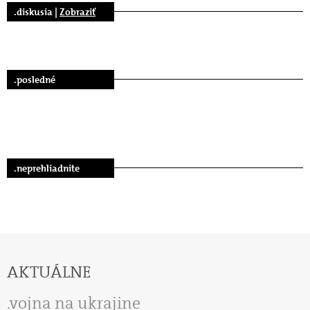
.diskusia |
Zobraziť
.posledné
.neprehliadnite
AKTUÁLNE
vojna na ukrajine