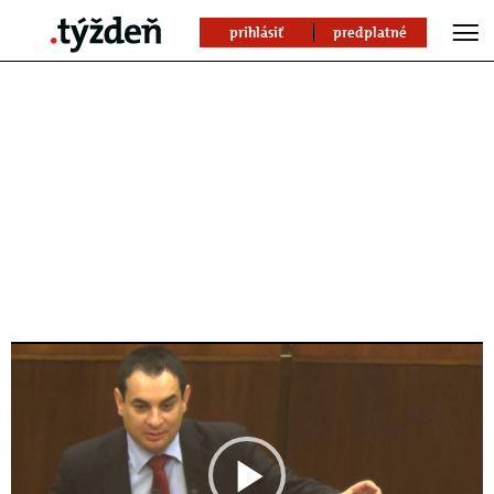
prihlásiť
predplatné