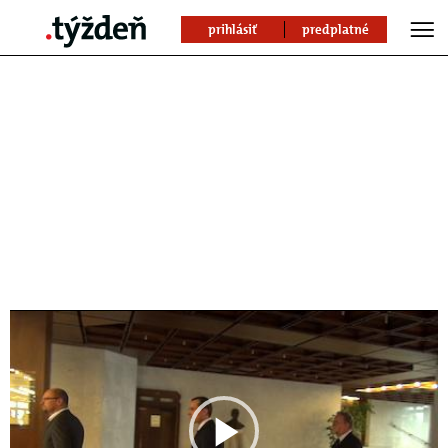
prihlásiť
predplatné