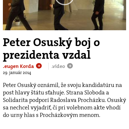
Play
Video
Peter Osuský boj o
prezidenta vzdal
.eugen Korda
.video
+
+
29. január 2014
Peter Osuský oznámil, že svoju kandidatúru na
post hlavy štátu sťahuje. Strana Sloboda a
Solidarita podporí Radoslava Procházku. Osuský
sa nechcel vyjadriť, či pri volebnom akte vhodí
do urny hlas s Procházkovým menom.