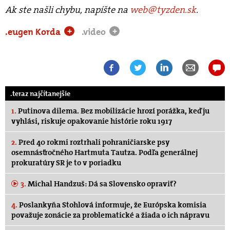
Ak ste našli chybu, napíšte na
web@tyzden.sk
.
.eugen Korda
.video
+
+
.teraz najčítanejšie
1.
Putinova dilema. Bez mobilizácie hrozí porážka, keď ju
vyhlási, riskuje opakovanie histórie roku 1917
2.
Pred 40 rokmi roztrhali pohraničiarske psy
osemnásťročného Hartmuta Tautza. Podľa generálnej
prokuratúry SR je to v poriadku
3.
Michal Handzuš: Dá sa Slovensko opraviť?
4.
Poslankyňa Stohlová informuje, že Európska komisia
považuje zonácie za problematické a žiada o ich nápravu