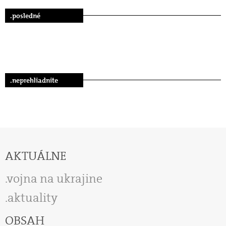
.posledné
.neprehliadnite
AKTUÁLNE
vojna na ukrajine
aktuality
OBSAH