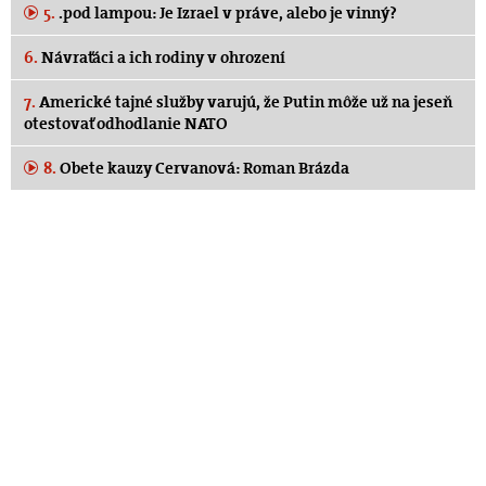
5.
.pod lampou: Je Izrael v práve, alebo je vinný?
6.
Návraťáci a ich rodiny v ohrození
7.
Americké tajné služby varujú, že Putin môže už na jeseň
otestovať odhodlanie NATO
8.
Obete kauzy Cervanová: Roman Brázda