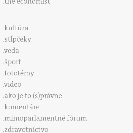
the economist
kultúra
stĺpčeky
veda
šport
fototémy
video
ako je to (s)právne
komentáre
mimoparlamentné fórum
zdravotníctvo