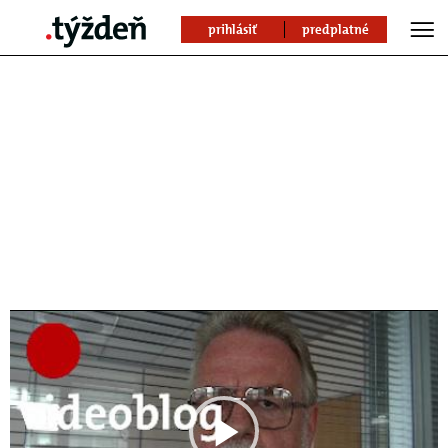
prihlásiť
predplatné