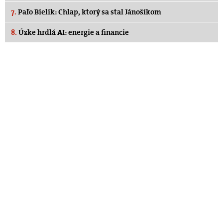
7.
Paľo Bielik: Chlap, ktorý sa stal Jánošíkom
8.
Úzke hrdlá AI: energie a financie