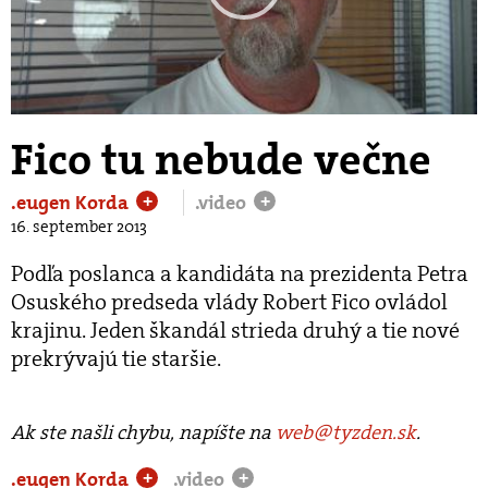
Play
Video
Fico tu nebude večne
.eugen Korda
.video
+
+
16. september 2013
Podľa poslanca a kandidáta na prezidenta Petra
Osuského predseda vlády Robert Fico ovládol
krajinu. Jeden škandál strieda druhý a tie nové
prekrývajú tie staršie.
Ak ste našli chybu, napíšte na
web@tyzden.sk
.
.eugen Korda
.video
+
+