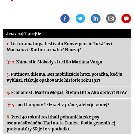
.teraz najčítanejšie
1.
List dramaturga festivalu Konvergencie Lukášovi
Machalovi: Kultúrna mafia? Naozaj?
2.
Námestie Slobody si uctilo Mariána Vargu
3.
Putinova dilema. Bez mobilizácie hrozí porážka, keď ju
vyhlási, riskuje opakovanie histórie roku 1917
4.
Economist, Martin Mojžiš, Štefan Hríb: Ako opraviť FIFA?
5.
.pod lampou: Je Izrael v práve, alebo je vinný?
6.
Pred 40 rokmi roztrhali pohraničiarske psy
osemnásťročného Hartmuta Tautza. Podľa generálnej
prokuratúry SR je to v poriadku