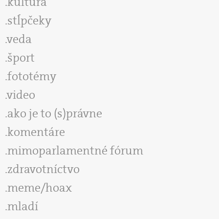
kultúra
stĺpčeky
veda
šport
fototémy
video
ako je to (s)právne
komentáre
mimoparlamentné fórum
zdravotníctvo
meme/hoax
mladí