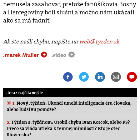
nemusela zasahovať, pretože fanúšikovia Bosny
a Hercegoviny boli slušní a možno nám ukázali
ako sa má fadniť.
Ak ste našli chybu, napíšte na
web@tyzden.sk
.
.marek Muller
.video
+
+
.teraz najčítanejšie
1.
Nový .týždeň: Ukončí umelá inteligencia éru človeka,
alebo ľudstvu pomôže?
2.
Týždeň s .týždňom: Urobil chybu Ivan Korčok, alebo PS?
Prečo sa vláda utieka k temnej minulosti? Kto je otec
Slovenska?