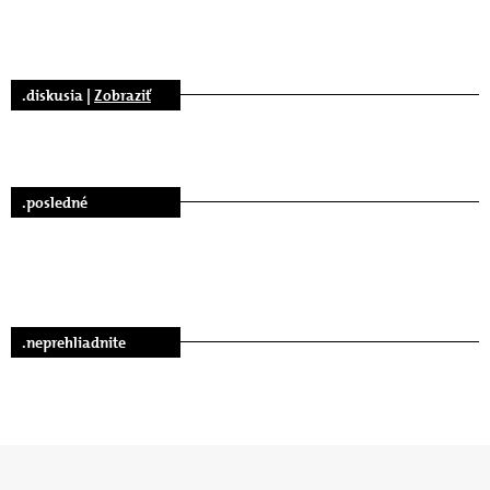
.diskusia |
Zobraziť
.posledné
.neprehliadnite