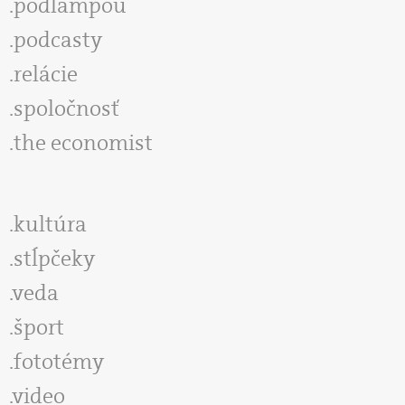
podlampou
podcasty
relácie
spoločnosť
the economist
kultúra
stĺpčeky
veda
šport
fototémy
video