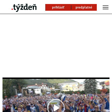
prihlásiť
predplatné