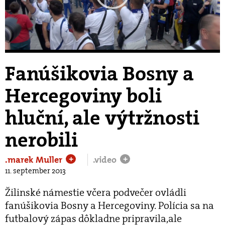
Play
Video
Fanúšikovia Bosny a
Hercegoviny boli
hluční, ale výtržnosti
nerobili
.marek Muller
.video
+
+
11. september 2013
Žilinské námestie včera podvečer ovládli
fanúšikovia Bosny a Hercegoviny. Polícia sa na
futbalový zápas dôkladne pripravila,ale