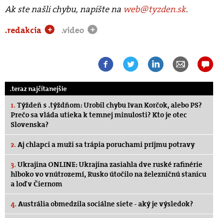
Ak ste našli chybu, napíšte na
web@tyzden.sk
.
.redakcia
.video
+
+
.teraz najčítanejšie
1.
Týždeň s .týždňom: Urobil chybu Ivan Korčok, alebo PS?
Prečo sa vláda utieka k temnej minulosti? Kto je otec
Slovenska?
2.
Aj chlapci a muži sa trápia poruchami príjmu potravy
3.
Ukrajina ONLINE: Ukrajina zasiahla dve ruské rafinérie
hlboko vo vnútrozemí, Rusko útočilo na železničnú stanicu
a loď v Čiernom
4.
Austrália obmedzila sociálne siete - aký je výsledok?