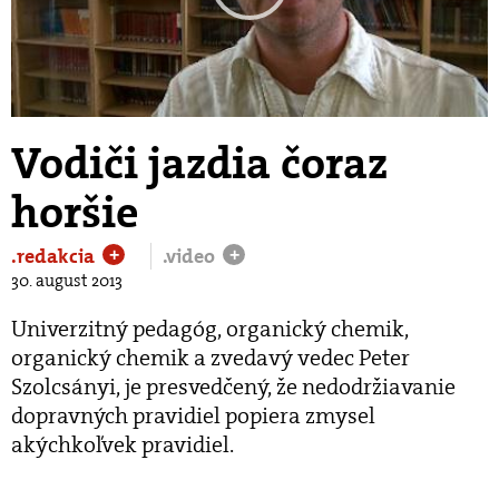
Play
Video
Vodiči jazdia čoraz
horšie
.redakcia
.video
+
+
30. august 2013
Univerzitný pedagóg, organický chemik,
organický chemik a zvedavý vedec Peter
Szolcsányi, je presvedčený, že nedodržiavanie
dopravných pravidiel popiera zmysel
akýchkoľvek pravidiel.