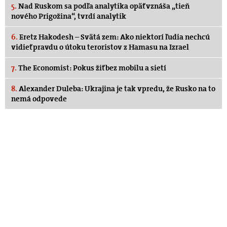
5.
Nad Ruskom sa podľa analytika opäť vznáša „tieň
nového Prigožina“, tvrdí analytik
6.
Eretz Hakodesh – Svätá zem: Ako niektorí ľudia nechcú
vidieť pravdu o útoku teroristov z Hamasu na Izrael
7.
The Economist: Pokus žiť bez mobilu a sietí
8.
Alexander Duleba: Ukrajina je tak vpredu, že Rusko na to
nemá odpovede