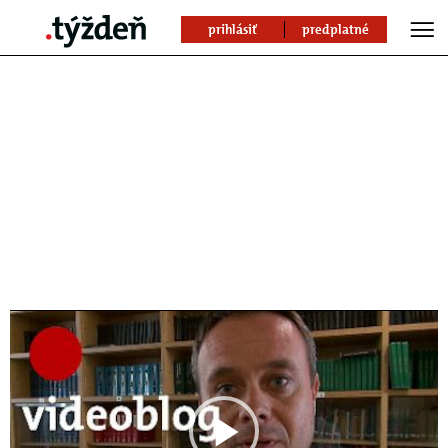
prihlásiť
predplatné