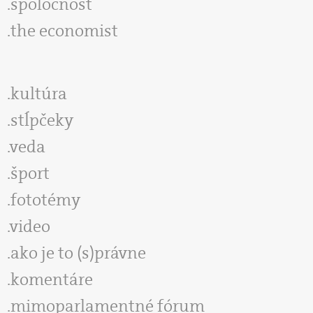
spoločnosť
the economist
kultúra
stĺpčeky
veda
šport
fototémy
video
ako je to (s)právne
komentáre
mimoparlamentné fórum