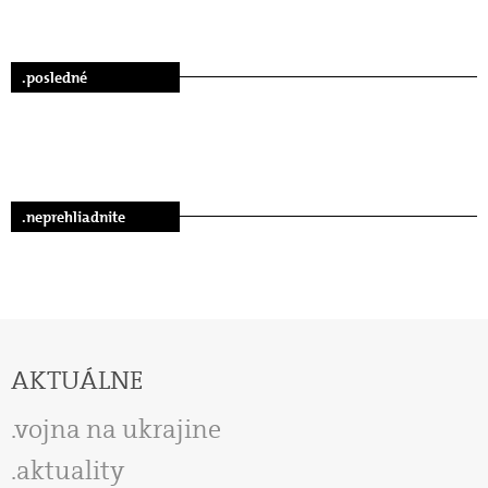
.posledné
.neprehliadnite
AKTUÁLNE
vojna na ukrajine
aktuality