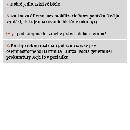
5.
Dobré jedlo: Iskrivé biele
6.
Putinova dilema. Bez mobilizácie hrozí porážka, keď ju
vyhlási, riskuje opakovanie histórie roku 1917
7.
.pod lampou: Je Izrael v práve, alebo je vinný?
8.
Pred 40 rokmi roztrhali pohraničiarske psy
osemnásťročného Hartmuta Tautza. Podľa generálnej
prokuratúry SR je to v poriadku