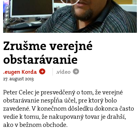
Play
Video
Zrušme verejné
obstarávanie
.eugen Korda
.video
+
+
27. august 2013
Peter Celec je presvedčený o tom, že verejné
obstarávanie nespĺňa účel, pre ktorý bolo
zavedené. V konečnom dôsledku dokonca často
vedie k tomu, že nakupovaný tovar je drahší,
ako v bežnom obchode.