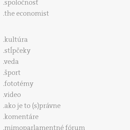
spoločnosť
the economist
kultúra
stĺpčeky
veda
šport
fototémy
video
ako je to (s)právne
komentáre
mimoparlamentné fórum