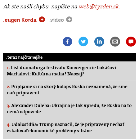
Ak ste našli chybu, napíšte na
web@tyzden.sk
.
.eugen Korda
.video
+
+
.teraz najčítanejšie
1.
List dramaturga festivalu Konvergencie Lukášovi
Machalovi: Kultúrna mafia? Naozaj?
2.
Pripíjanie si na skorý kolaps Ruska neznamená, že sme
naň pripravení
3.
Alexander Duleba: Ukrajina je tak vpredu, že Rusko na to
nemá odpovede
4.
Udalosť dňa: Trump naznačil, že je pripravený nechať
eskalovať ekonomické problémy v Iráne