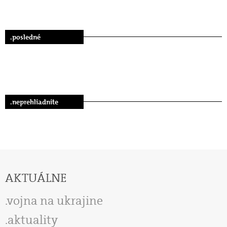
.posledné
.neprehliadnite
AKTUÁLNE
vojna na ukrajine
aktuality