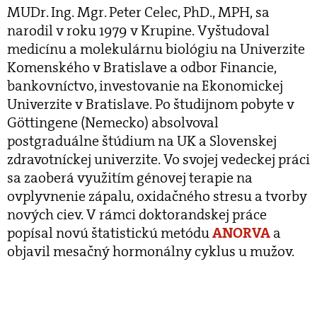
MUDr. Ing. Mgr. Peter Celec, PhD., MPH, sa
narodil v roku 1979 v Krupine. Vyštudoval
medicínu a molekulárnu biológiu na Univerzite
Komenského v Bratislave a odbor Financie,
bankovníctvo, investovanie na Ekonomickej
Univerzite v Bratislave. Po študijnom pobyte v
Göttingene (Nemecko) absolvoval
postgraduálne štúdium na UK a Slovenskej
zdravotníckej univerzite. Vo svojej vedeckej práci
sa zaoberá využitím génovej terapie na
ovplyvnenie zápalu, oxidačného stresu a tvorby
nových ciev. V rámci doktorandskej práce
popísal novú štatistickú metódu
ANORVA
a
objavil mesačný hormonálny cyklus u mužov.