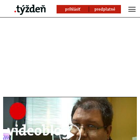
prihlásiť
predplatné