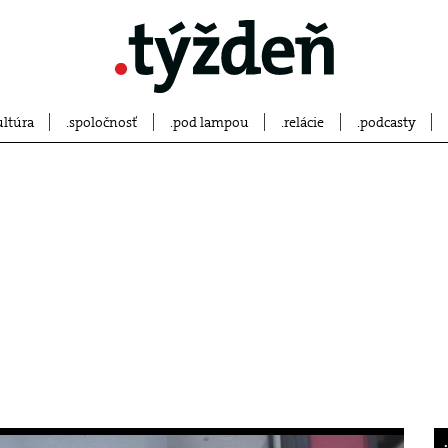
ultúra
spoločnosť
pod lampou
relácie
podcasty