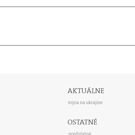
AKTUÁLNE
vojna na ukrajine
OSTATNÉ
predplatné