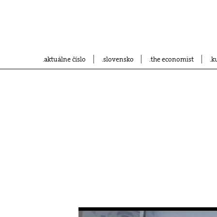
aktuálne číslo
slovensko
the economist
k