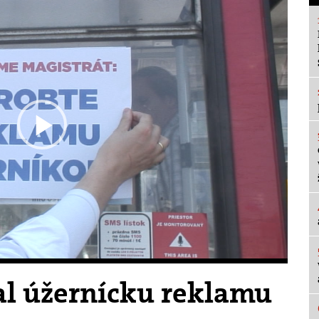
Play
Video
al úžernícku reklamu