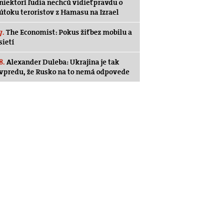
niektorí ľudia nechcú vidieť pravdu o
útoku teroristov z Hamasu na Izrael
7.
The Economist: Pokus žiť bez mobilu a
sietí
8.
Alexander Duleba: Ukrajina je tak
vpredu, že Rusko na to nemá odpovede