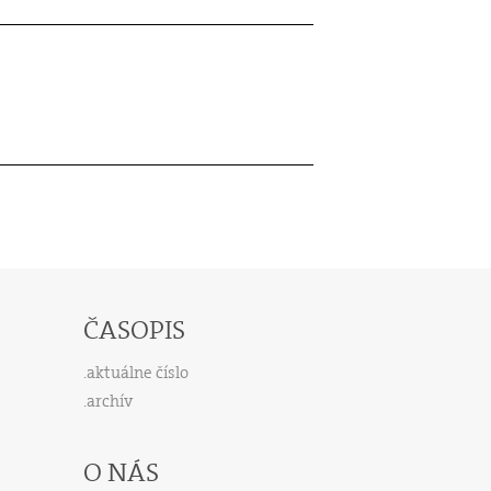
ČASOPIS
aktuálne číslo
archív
O NÁS