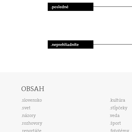
.posledné
.neprehliadnite
OBSAH
slovensko
kultúra
svet
stĺpčeky
názory
veda
rozhovory
šport
reportáže
fototémy