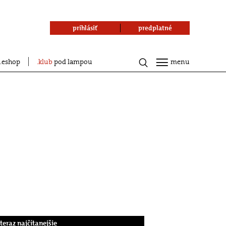
prihlásiť
predplatné
eshop
klub
pod lampou
menu
.teraz najčítanejšie