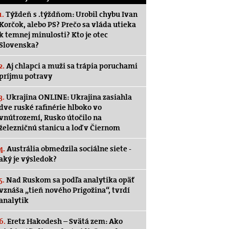
1.
Týždeň s .týždňom: Urobil chybu Ivan
Korčok, alebo PS? Prečo sa vláda utieka
k temnej minulosti? Kto je otec
Slovenska?
2.
Aj chlapci a muži sa trápia poruchami
príjmu potravy
3.
Ukrajina ONLINE: Ukrajina zasiahla
dve ruské rafinérie hlboko vo
vnútrozemí, Rusko útočilo na
železničnú stanicu a loď v Čiernom
4.
Austrália obmedzila sociálne siete -
aký je výsledok?
5.
Nad Ruskom sa podľa analytika opäť
vznáša „tieň nového Prigožina“, tvrdí
analytik
6.
Eretz Hakodesh – Svätá zem: Ako