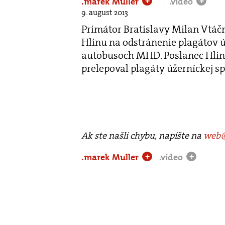
.marek Muller
.video
+
+
9. august 2013
Primátor Bratislavy Milan Vtáč
Hlinu na odstránenie plagátov ú
autobusoch MHD. Poslanec Hlina
prelepoval plagáty úžerníckej sp
Ak ste našli chybu, napíšte na
web@
.marek Muller
.video
+
+