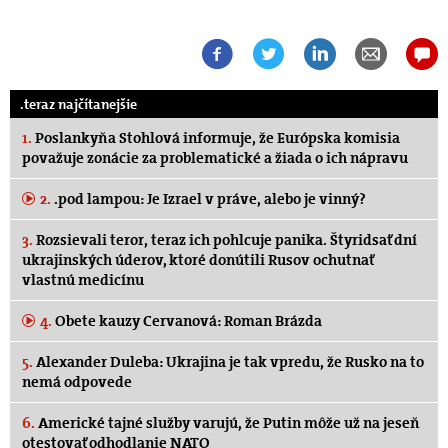
.teraz najčítanejšie
1.
Poslankyňa Stohlová informuje, že Európska komisia
považuje zonácie za problematické a žiada o ich nápravu
2.
.pod lampou: Je Izrael v práve, alebo je vinný?
3.
Rozsievali teror, teraz ich pohlcuje panika. Štyridsať dní
ukrajinských úderov, ktoré donútili Rusov ochutnať
vlastnú medicínu
4.
Obete kauzy Cervanová: Roman Brázda
5.
Alexander Duleba: Ukrajina je tak vpredu, že Rusko na to
nemá odpovede
6.
Americké tajné služby varujú, že Putin môže už na jeseň
otestovať odhodlanie NATO