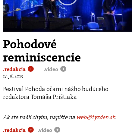
Play
Video
Pohodové
reminiscencie
.redakcia
.video
+
+
17. júl 2013
Festival Pohoda očami nášho budúceho
redaktora Tomáša Prištiaka
Ak ste našli chybu, napíšte na
web@tyzden.sk
.
.redakcia
.video
+
+