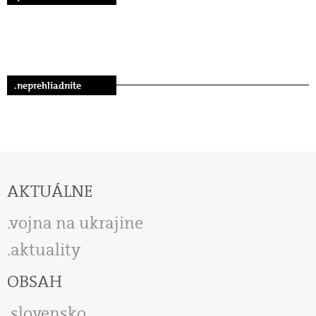
.neprehliadnite
AKTUÁLNE
vojna na ukrajine
aktuality
OBSAH
slovensko