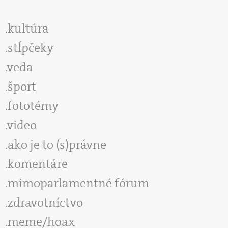
kultúra
stĺpčeky
veda
šport
fototémy
video
ako je to (s)právne
komentáre
mimoparlamentné fórum
zdravotníctvo
meme/hoax