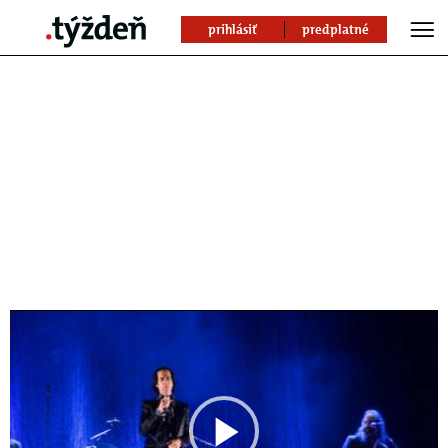
prihlásiť
predplatné