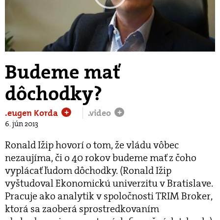
Play
Video
Budeme mať
dôchodky?
.eugen Korda
.video
+
+
6. jún 2013
Ronald Ižip hovorí o tom, že vládu vôbec
nezaujíma, či o 40 rokov budeme mať z čoho
vyplácať ľudom dôchodky. (Ronald Ižip
vyštudoval Ekonomickú univerzitu v Bratislave.
Pracuje ako analytik v spoločnosti TRIM Broker,
ktorá sa zaoberá sprostredkovaním