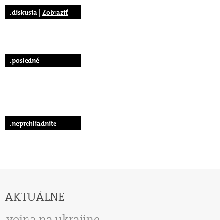
.diskusia |
Zobraziť
.posledné
.neprehliadnite
AKTUÁLNE
vojna na ukrajine