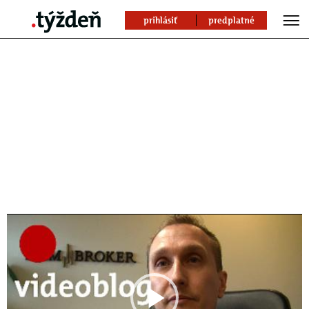
prihlásiť
predplatné