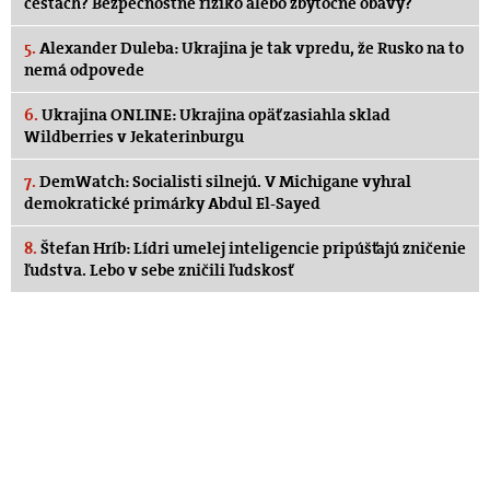
cestách? Bezpečnostné riziko alebo zbytočné obavy?
5.
Alexander Duleba: Ukrajina je tak vpredu, že Rusko na to
nemá odpovede
6.
Ukrajina ONLINE: Ukrajina opäť zasiahla sklad
Wildberries v Jekaterinburgu
7.
DemWatch: Socialisti silnejú. V Michigane vyhral
demokratické primárky Abdul El-Sayed
8.
Štefan Hríb: Lídri umelej inteligencie pripúšťajú zničenie
ľudstva. Lebo v sebe zničili ľudskosť