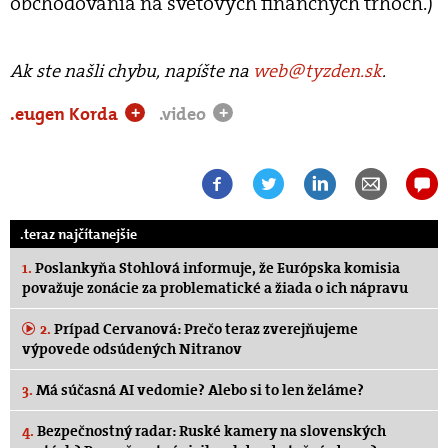
obchodovania na svetových finančných trhoch.)
Ak ste našli chybu, napíšte na
web@tyzden.sk
.
.eugen Korda
.video
+
+
.teraz najčítanejšie
1.
Poslankyňa Stohlová informuje, že Európska komisia
považuje zonácie za problematické a žiada o ich nápravu
2.
Prípad Cervanová: Prečo teraz zverejňujeme
výpovede odsúdených Nitranov
3.
Má súčasná AI vedomie? Alebo si to len želáme?
4.
Bezpečnostný radar: Ruské kamery na slovenských