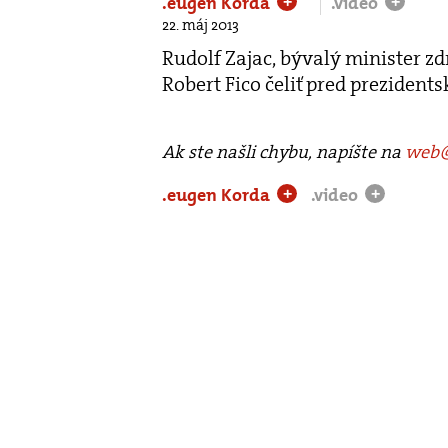
.eugen Korda
.video
+
+
22. máj 2013
Rudolf Zajac, bývalý minister zd
Robert Fico čeliť pred prezident
Ak ste našli chybu, napíšte na
web@
.eugen Korda
.video
+
+