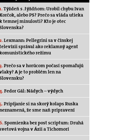
1.
Týždeň s .týždňom: Urobil chybu Ivan
Korčok, alebo PS? Prečo sa vláda utieka
k temnej minulosti? Kto je otec
Slovenska?
2.
Lexmann: Pellegrini sa v čínskej
televízii správal ako reklamný agent
komunistického režimu
3.
Prečo sa v horúcom počasí spomaľujú
vlaky? A je to problém len na
Slovensku?
4.
Fedor Gál: Nádych – výdych
5.
Pripíjanie si na skorý kolaps Ruska
neznamená, že sme naň pripravení
6.
Spomienka bez post scriptum: Druhá
svetová vojna v Ázii a Tichomorí