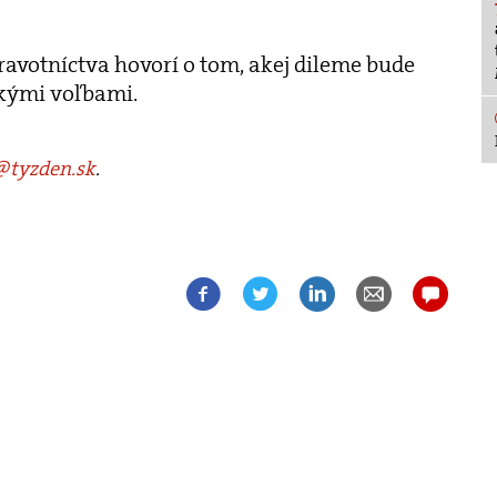
ravotníctva hovorí o tom, akej dileme bude
skými voľbami.
tyzden.sk
.