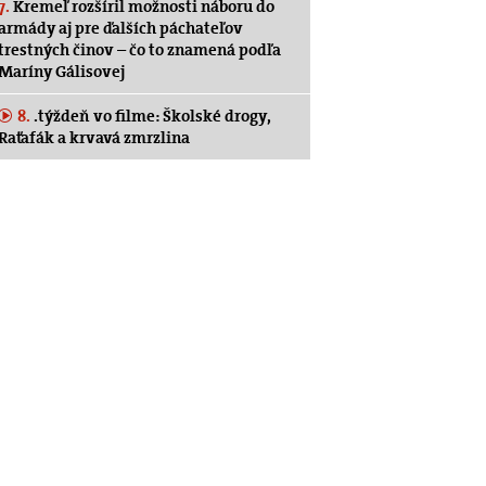
7.
Kremeľ rozšíril možnosti náboru do
armády aj pre ďalších páchateľov
trestných činov – čo to znamená podľa
Maríny Gálisovej
8.
.týždeň vo filme: Školské drogy,
Raťafák a krvavá zmrzlina