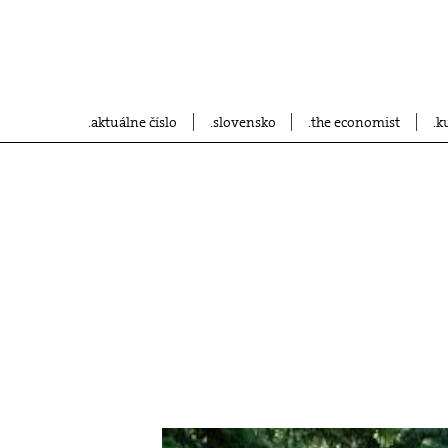
aktuálne číslo
slovensko
the economist
k