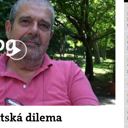
Play
Video
ntská dilema