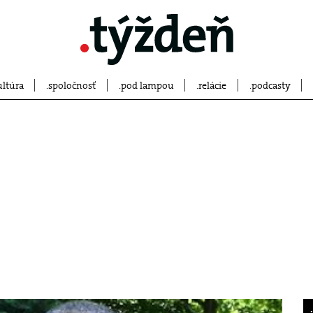
ultúra
spoločnosť
pod lampou
relácie
podcasty