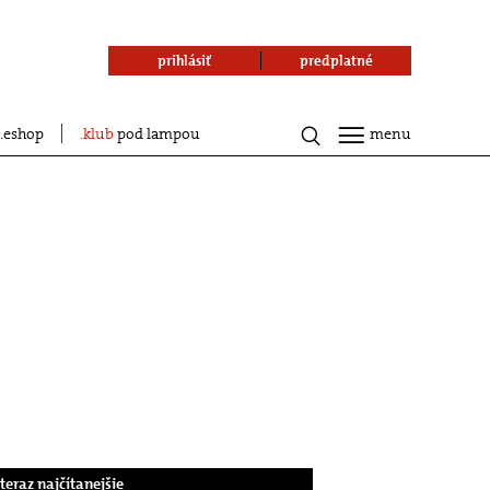
prihlásiť
predplatné
eshop
klub
pod lampou
menu
.teraz najčítanejšie