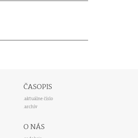
ČASOPIS
aktuálne číslo
archív
O NÁS