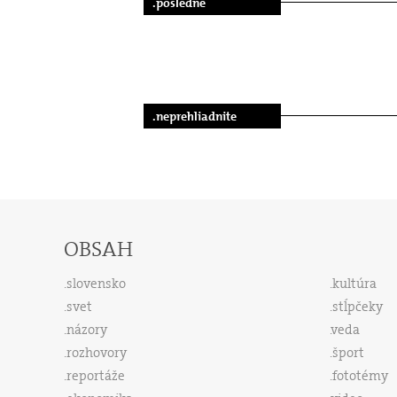
.posledné
.neprehliadnite
OBSAH
slovensko
kultúra
svet
stĺpčeky
názory
veda
rozhovory
šport
reportáže
fototémy