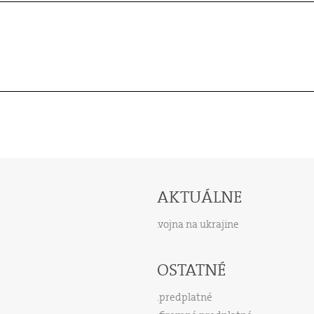
AKTUÁLNE
vojna na ukrajine
OSTATNÉ
predplatné