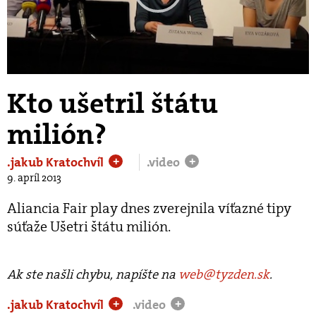
Play
Video
Kto ušetril štátu
milión?
.jakub Kratochvíl
.video
+
+
9. apríl 2013
Aliancia Fair play dnes zverejnila víťazné tipy
súťaže Ušetri štátu milión.
Ak ste našli chybu, napíšte na
web@tyzden.sk
.
.jakub Kratochvíl
.video
+
+