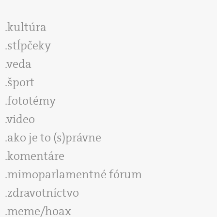
kultúra
stĺpčeky
veda
šport
fototémy
video
ako je to (s)právne
komentáre
mimoparlamentné fórum
zdravotníctvo
meme/hoax