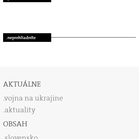
.neprehliadnite
AKTUÁLNE
vojna na ukrajine
aktuality
OBSAH
slovensko