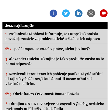
.teraz najčítanejšie
1.
Poslankyňa Stohlová informuje, že Európska komisia
považuje zonácie za problematické a žiada o ich nápravu
2.
.pod lampou: Je Izrael v práve, alebo je vinný?
3.
Alexander Duleba: Ukrajina je tak vpredu, že Rusko na to
nemá odpovede
4.
Rozsievali teror, teraz ich pohlcuje panika. Štyridsať dní
ukrajinských úderov, ktoré donútili Rusov ochutnať
vlastnú medicínu
5.
Obete kauzy Cervanová: Roman Brázda
6.
Ukrajina ONLINE: V Kyjeve sa ozývali výbuchy, neďaleko
metropoly prišli o život traja ľudia