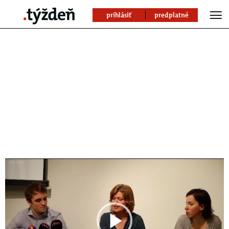
prihlásiť
predplatné