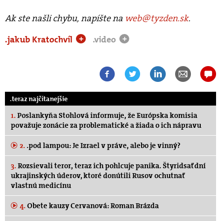
Ak ste našli chybu, napíšte na
web@tyzden.sk
.
.jakub Kratochvíl
.video
+
+
.teraz najčítanejšie
1.
Poslankyňa Stohlová informuje, že Európska komisia
považuje zonácie za problematické a žiada o ich nápravu
2.
.pod lampou: Je Izrael v práve, alebo je vinný?
3.
Rozsievali teror, teraz ich pohlcuje panika. Štyridsať dní
ukrajinských úderov, ktoré donútili Rusov ochutnať
vlastnú medicínu
4.
Obete kauzy Cervanová: Roman Brázda