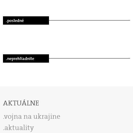
.posledné
.neprehliadnite
AKTUÁLNE
vojna na ukrajine
aktuality