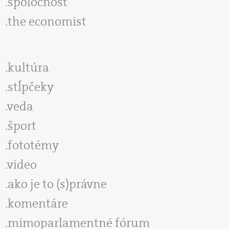
spoločnosť
the economist
kultúra
stĺpčeky
veda
šport
fototémy
video
ako je to (s)právne
komentáre
mimoparlamentné fórum