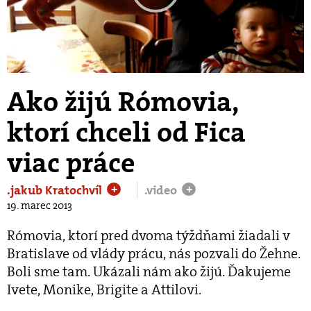
Play
Video
Ako žijú Rómovia,
ktorí chceli od Fica
viac práce
.jakub Kratochvíl
.video
+
+
19. marec 2013
Rómovia, ktorí pred dvoma týždňami žiadali v
Bratislave od vlády prácu, nás pozvali do Žehne.
Boli sme tam. Ukázali nám ako žijú. Ďakujeme
Ivete, Monike, Brigite a Attilovi.