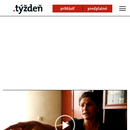
prihlásiť
predplatné