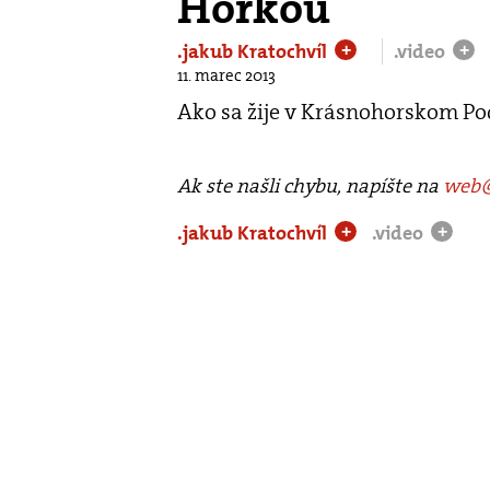
Hôrkou
.jakub Kratochvíl
.video
+
+
11. marec 2013
Ako sa žije v Krásnohorskom Pod
Ak ste našli chybu, napíšte na
web@
.jakub Kratochvíl
.video
+
+