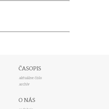
ČASOPIS
aktuálne číslo
archív
O NÁS