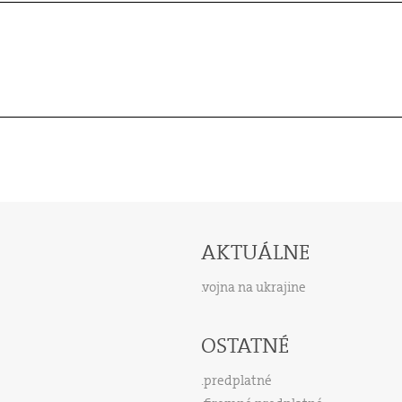
AKTUÁLNE
vojna na ukrajine
OSTATNÉ
predplatné