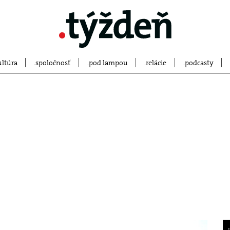
ultúra
spoločnosť
pod lampou
relácie
podcasty