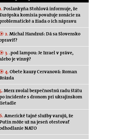
1.
Poslankyňa Stohlová informuje, že
Európska komisia považuje zonácie za
problematické a žiada o ich nápravu
2.
Michal Handzuš: Dá sa Slovensko
opraviť?
3.
.pod lampou: Je Izrael v práve,
alebo je vinný?
4.
Obete kauzy Cervanová: Roman
Brázda
5.
Merz zvolal bezpečnostnú radu štátu
po incidente s dronom pri ukrajinskom
lietadle
6.
Americké tajné služby varujú, že
Putin môže už na jeseň otestovať
odhodlanie NATO