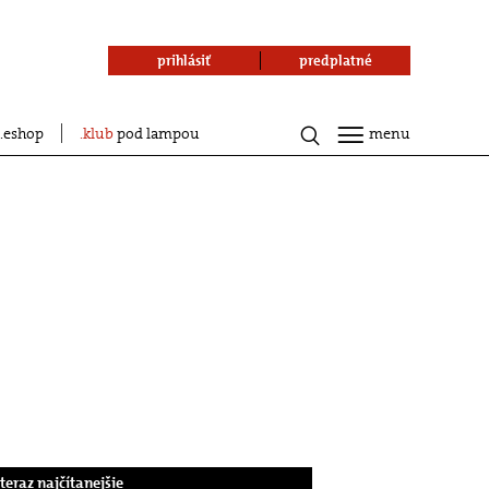
prihlásiť
predplatné
eshop
klub
pod lampou
menu
.teraz najčítanejšie