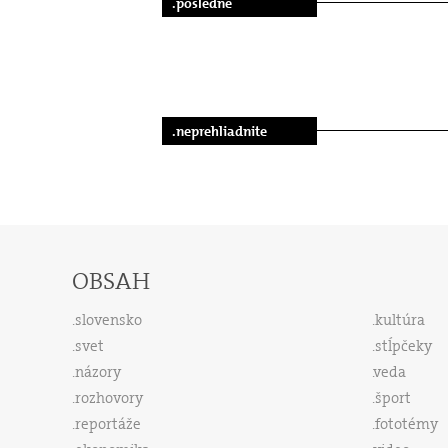
.posledné
.neprehliadnite
OBSAH
slovensko
kultúra
svet
stĺpčeky
názory
veda
rozhovory
šport
reportáže
fototémy