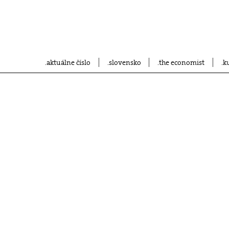
aktuálne číslo
slovensko
the economist
k