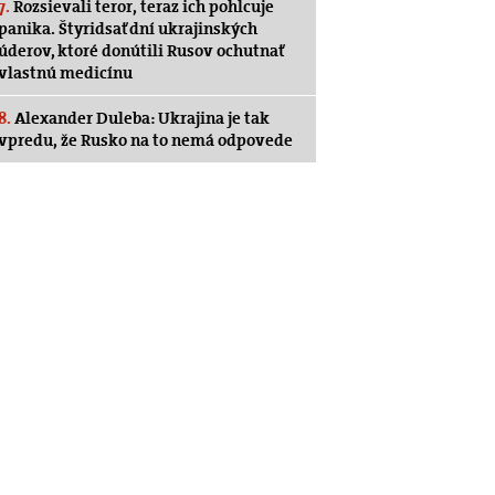
7.
Rozsievali teror, teraz ich pohlcuje
panika. Štyridsať dní ukrajinských
úderov, ktoré donútili Rusov ochutnať
vlastnú medicínu
8.
Alexander Duleba: Ukrajina je tak
vpredu, že Rusko na to nemá odpovede