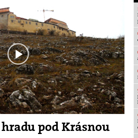
Play
Video
z hradu pod Krásnou