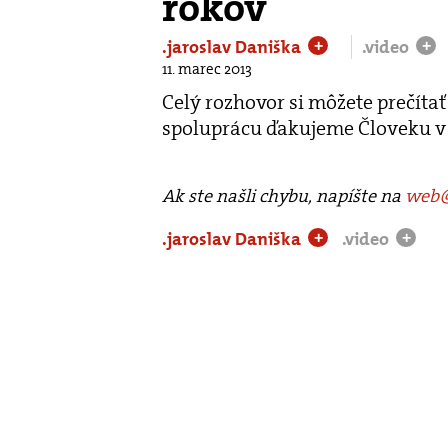
rokov
.jaroslav Daniška
.video
+
+
11. marec 2013
Celý rozhovor si môžete prečíta
spoluprácu ďakujeme Človeku v 
Ak ste našli chybu, napíšte na
web@
.jaroslav Daniška
.video
+
+