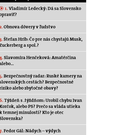
1.
Vladimír Ledecký: Dá sa Slovensko
opraviť?
2.
Obnova dôvery v ľudstvo
3.
Štefan Hríb: Čo pre nás chystajú Musk,
Zuckerberg a spol.?
4.
Slavomíra Henčeková: Amatérčina
alebo…
5.
Bezpečnostný radar: Ruské kamery na
slovenských cestách? Bezpečnostné
riziko alebo zbytočné obavy?
6.
Týždeň s .týždňom: Urobil chybu Ivan
Korčok, alebo PS? Prečo sa vláda utieka
k temnej minulosti? Kto je otec
Slovenska?
7.
Fedor Gál: Nádych – výdych