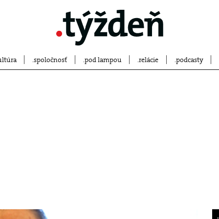
ultúra
spoločnosť
pod lampou
relácie
podcasty