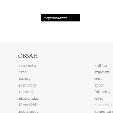
.neprehliadnite
OBSAH
slovensko
kultúra
svet
stĺpčeky
názory
veda
rozhovory
šport
reportáže
fototémy
ekonomika
video
témy týždňa
ako je to (
podlampou
komentár