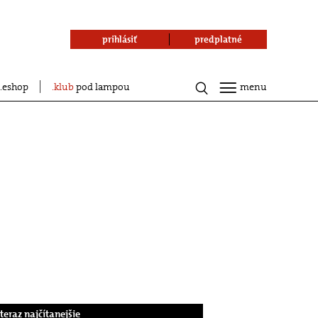
prihlásiť
predplatné
eshop
klub
pod lampou
menu
.teraz najčítanejšie