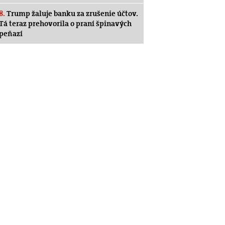
8.
Trump žaluje banku za zrušenie účtov.
Tá teraz prehovorila o praní špinavých
peňazí