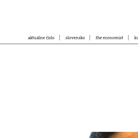
aktuálne číslo
slovensko
the economist
k