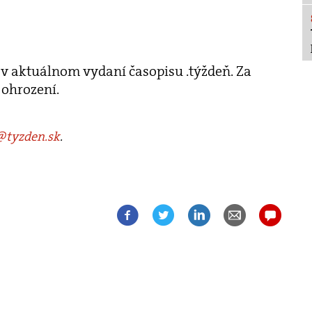
ť v aktuálnom vydaní časopisu .týždeň. Za
ohrození.
tyzden.sk
.