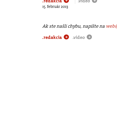
.redakcia
.video
+
+
15. február 2013
Ak ste našli chybu, napíšte na
web@
.redakcia
.video
+
+