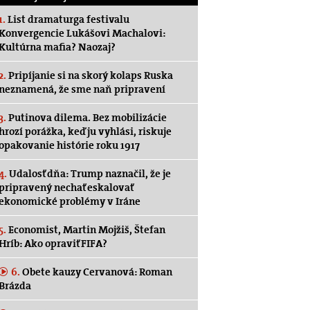
1.
List dramaturga festivalu
Konvergencie Lukášovi Machalovi:
Kultúrna mafia? Naozaj?
2.
Pripíjanie si na skorý kolaps Ruska
neznamená, že sme naň pripravení
3.
Putinova dilema. Bez mobilizácie
hrozí porážka, keď ju vyhlási, riskuje
opakovanie histórie roku 1917
4.
Udalosť dňa: Trump naznačil, že je
pripravený nechať eskalovať
ekonomické problémy v Iráne
5.
Economist, Martin Mojžiš, Štefan
Hríb: Ako opraviť FIFA?
6.
Obete kauzy Cervanová: Roman
Brázda