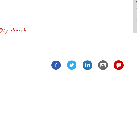
tyzden.sk
.