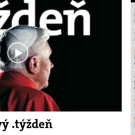
Play
Video
ý .týždeň