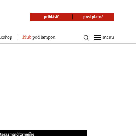
prihlásiť
predplatné
eshop
klub
pod lampou
menu
.teraz najčítanejšie