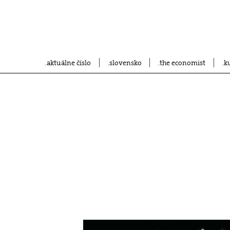
aktuálne číslo
slovensko
the economist
k