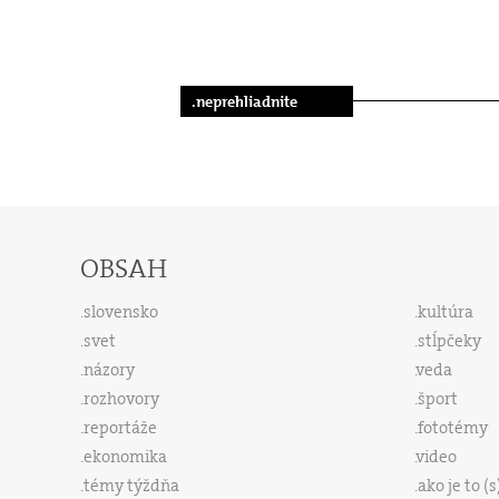
.neprehliadnite
OBSAH
slovensko
kultúra
svet
stĺpčeky
názory
veda
rozhovory
šport
reportáže
fototémy
ekonomika
video
témy týždňa
ako je to (