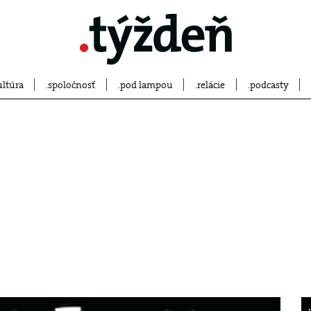
ultúra
spoločnosť
pod lampou
relácie
podcasty