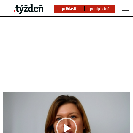
prihlásiť
predplatné