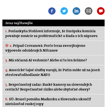
.teraz najčítanejšie
1.
Poslankyňa Stohlová informuje, že Európska komisia
považuje zonácie za problematické a žiada o ich nápravu
2.
Prípad Cervanová: Prečo teraz zverejňujeme
výpovede odsúdených Nitranov
3.
Má súčasná AI vedomie? Alebo si to len želáme?
4.
Americké tajné služby varujú, že Putin môže už na jeseň
otestovať odhodlanie NATO
5.
Bezpečnostný radar: Ruské kamery na slovenských
cestách? Bezpečnostné riziko alebo zbytočné obavy?
6.
EÚ: Brusel pomáha Maďarsku a Slovensku ukončiť
závislosť od ruskej ropy