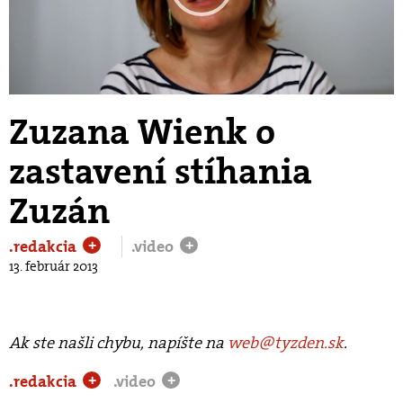
Play
Video
Zuzana Wienk o
zastavení stíhania
Zuzán
.redakcia
.video
+
+
13. február 2013
Ak ste našli chybu, napíšte na
web@tyzden.sk
.
.redakcia
.video
+
+