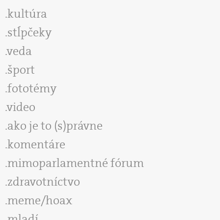
kultúra
stĺpčeky
veda
šport
fototémy
video
ako je to (s)právne
komentáre
mimoparlamentné fórum
zdravotníctvo
meme/hoax
mladí