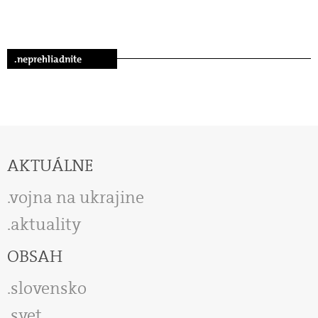
.neprehliadnite
AKTUÁLNE
vojna na ukrajine
aktuality
OBSAH
slovensko
svet