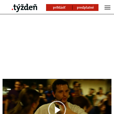
prihlásiť
predplatné