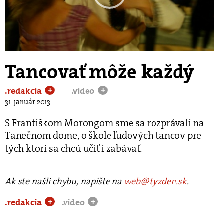
Play
Video
Tancovať môže každý
.redakcia
.video
+
+
31. január 2013
S Františkom Morongom sme sa rozprávali na
Tanečnom dome, o škole ľudových tancov pre
tých ktorí sa chcú učiť i zabávať.
Ak ste našli chybu, napíšte na
web@tyzden.sk
.
.redakcia
.video
+
+