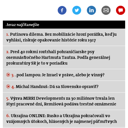
.teraz najčítanejšie
1.
Putinova dilema. Bez mobilizácie hrozí porážka, keď ju
vyhlási, riskuje opakovanie histórie roku 1917
2.
Pred 40 rokmi roztrhali pohraničiarske psy
osemnásťročného Hartmuta Tautza. Podľa generálnej
prokuratúry SR je to v poriadku
3.
.pod lampou: Je Izrael v práve, alebo je vinný?
4.
Michal Handzuš: Dá sa Slovensko opraviť?
5.
Výzva MIRRI Developments za 30 miliónov trvala len
štyri pracovné dni, Remišová podáva trestné oznámenie
6.
Ukrajina ONLINE: Rusko a Ukrajina pokračovali vo
vzájomných útokoch, hlásených je najmenej päť mŕtvych