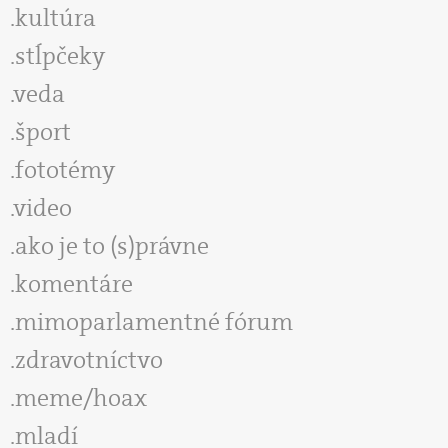
kultúra
stĺpčeky
veda
šport
fototémy
video
ako je to (s)právne
komentáre
mimoparlamentné fórum
zdravotníctvo
meme/hoax
mladí