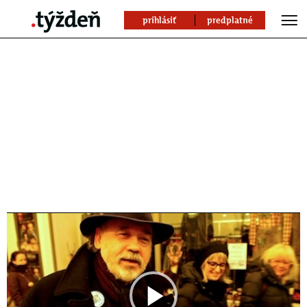
prihlásiť
predplatné