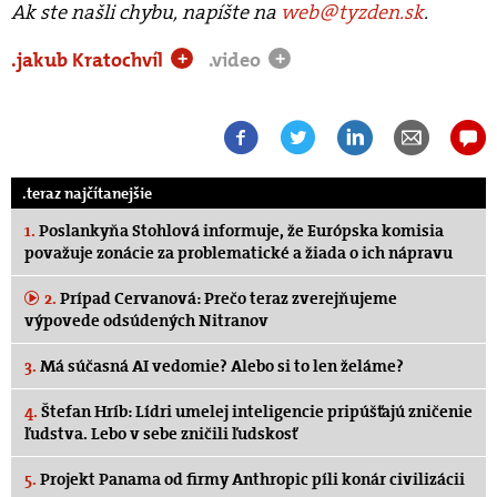
Ak ste našli chybu, napíšte na
web@tyzden.sk
.
.jakub Kratochvíl
.video
+
+
.teraz najčítanejšie
1.
Poslankyňa Stohlová informuje, že Európska komisia
považuje zonácie za problematické a žiada o ich nápravu
2.
Prípad Cervanová: Prečo teraz zverejňujeme
výpovede odsúdených Nitranov
3.
Má súčasná AI vedomie? Alebo si to len želáme?
4.
Štefan Hríb: Lídri umelej inteligencie pripúšťajú zničenie
ľudstva. Lebo v sebe zničili ľudskosť
5.
Projekt Panama od firmy Anthropic píli konár civilizácii