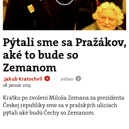
Play
Video
Pýtali sme sa Pražákov,
aké to bude so
Zemanom
.jakub Kratochvíl
.video
+
+
28. január 2013
Krátko po zvolení Miloša Zemana za prezidenta
Českej republiky sme sa v pražských uliciach
pýtali aké budú Čechy so Zemanom.