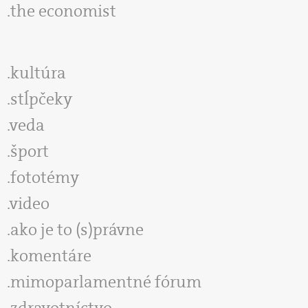
the economist
kultúra
stĺpčeky
veda
šport
fototémy
video
ako je to (s)právne
komentáre
mimoparlamentné fórum
zdravotníctvo