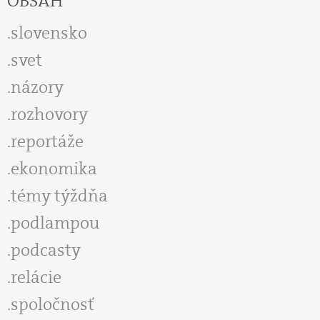
OBSAH
slovensko
svet
názory
rozhovory
reportáže
ekonomika
témy týždňa
podlampou
podcasty
relácie
spoločnosť