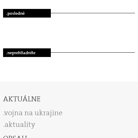
.posledné
.neprehliadnite
AKTUÁLNE
vojna na ukrajine
aktuality