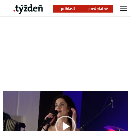
prihlásiť
predplatné