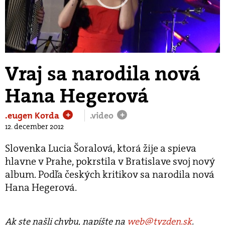
Play
Video
Vraj sa narodila nová
Hana Hegerová
.eugen Korda
.video
+
+
12. december 2012
Slovenka Lucia Šoralová, ktorá žije a spieva
hlavne v Prahe, pokrstila v Bratislave svoj nový
album. Podľa českých kritikov sa narodila nová
Hana Hegerová.
Ak ste našli chybu, napíšte na
web@tyzden.sk
.