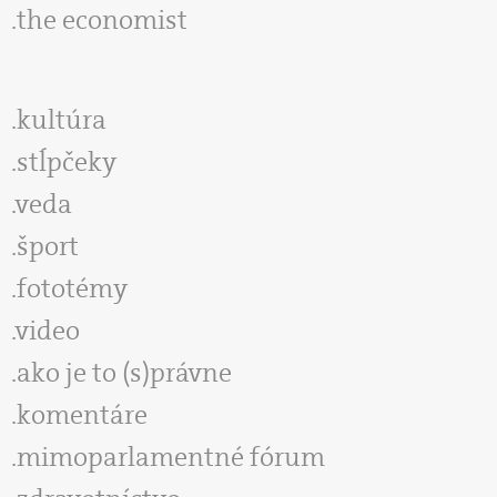
the economist
kultúra
stĺpčeky
veda
šport
fototémy
video
ako je to (s)právne
komentáre
mimoparlamentné fórum