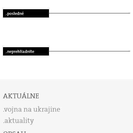
.posledné
.neprehliadnite
AKTUÁLNE
vojna na ukrajine
aktuality