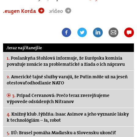
.eugen Korda
.video
+
+
.teraz najčítanejšie
1.
Poslankyňa Stohlová informuje, že Európska komisia
považuje zonácie za problematické a žiada o ich nápravu
2.
Americké tajné služby varujú, že Putin môže už na jeseň
otestovať odhodlanie NATO
3.
Prípad Cervanová: Prečo teraz zverejňujeme
výpovede odsúdených Nitranov
4.
Knižný klub .týždňa: Isaac Asimov a jeho vyznanie lásky
k technológiám – Ja, robot
5.
EÚ: Brusel pomáha Maďarsku a Slovensku ukončiť