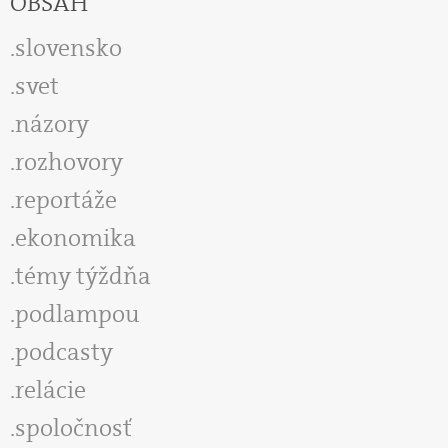
OBSAH
slovensko
svet
názory
rozhovory
reportáže
ekonomika
témy týždňa
podlampou
podcasty
relácie
spoločnosť