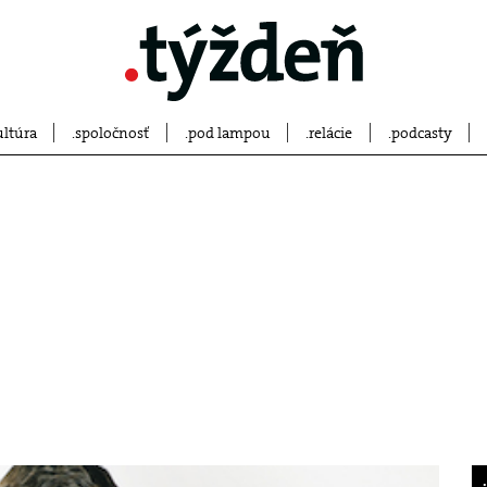
ultúra
spoločnosť
pod lampou
relácie
podcasty