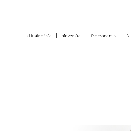
aktuálne číslo
slovensko
the economist
k