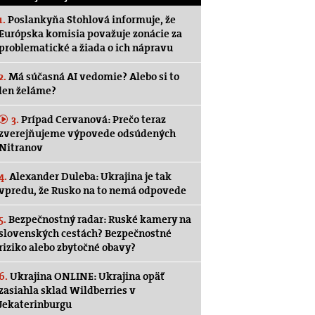
1.
Poslankyňa Stohlová informuje, že
Európska komisia považuje zonácie za
problematické a žiada o ich nápravu
2.
Má súčasná AI vedomie? Alebo si to
len želáme?
3.
Prípad Cervanová: Prečo teraz
zverejňujeme výpovede odsúdených
Nitranov
4.
Alexander Duleba: Ukrajina je tak
vpredu, že Rusko na to nemá odpovede
5.
Bezpečnostný radar: Ruské kamery na
slovenských cestách? Bezpečnostné
riziko alebo zbytočné obavy?
6.
Ukrajina ONLINE: Ukrajina opäť
zasiahla sklad Wildberries v
Jekaterinburgu