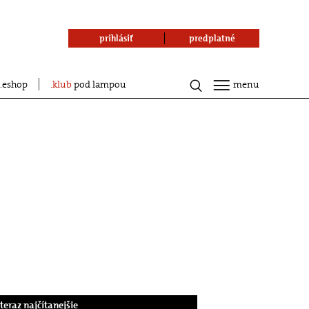
prihlásiť
predplatné
eshop
klub
pod lampou
menu
.teraz najčítanejšie