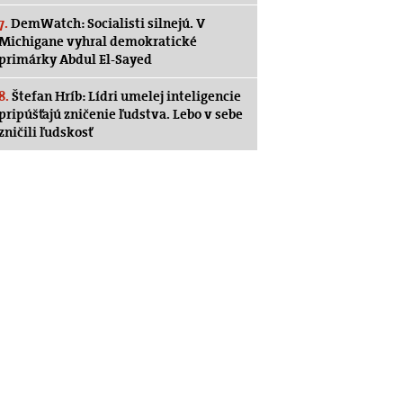
7.
DemWatch: Socialisti silnejú. V
Michigane vyhral demokratické
primárky Abdul El-Sayed
8.
Štefan Hríb: Lídri umelej inteligencie
pripúšťajú zničenie ľudstva. Lebo v sebe
zničili ľudskosť