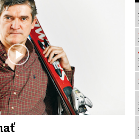
Play
Video
hať