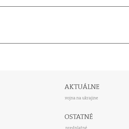
AKTUÁLNE
vojna na ukrajine
OSTATNÉ
predplatné