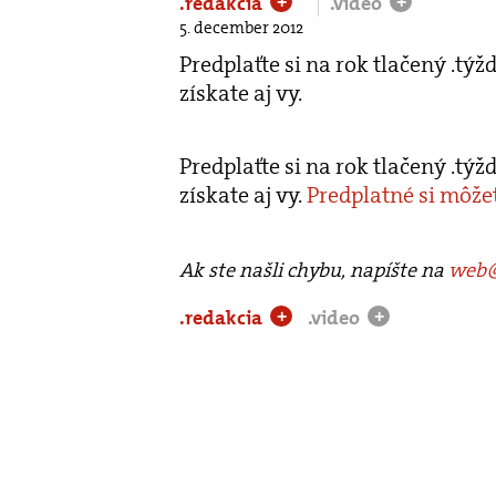
.redakcia
.video
+
+
5. december 2012
Predplaťte si na rok tlačený .t
získate aj vy.
Predplaťte si na rok tlačený .t
získate aj vy.
Predplatné si môžet
Ak ste našli chybu, napíšte na
web@
.redakcia
.video
+
+