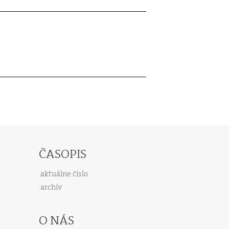
ČASOPIS
aktuálne číslo
archív
O NÁS