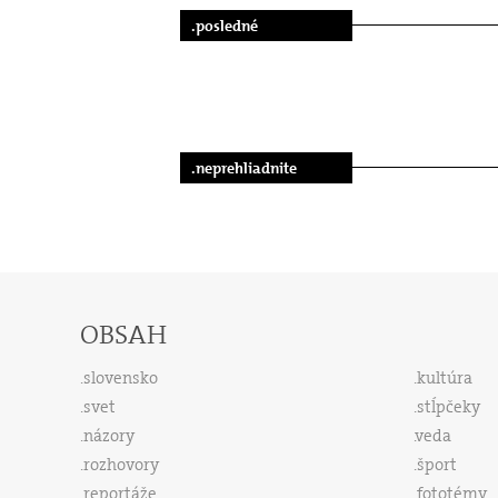
.posledné
.neprehliadnite
OBSAH
slovensko
kultúra
svet
stĺpčeky
názory
veda
rozhovory
šport
reportáže
fototémy