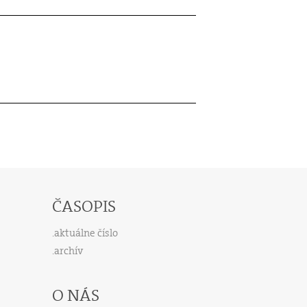
ČASOPIS
aktuálne číslo
archív
O NÁS