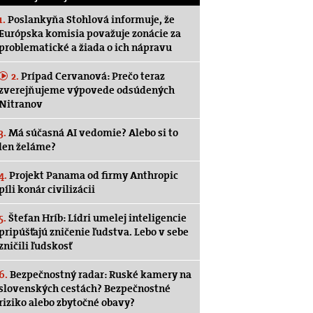
1.
Poslankyňa Stohlová informuje, že
Európska komisia považuje zonácie za
problematické a žiada o ich nápravu
2.
Prípad Cervanová: Prečo teraz
zverejňujeme výpovede odsúdených
Nitranov
3.
Má súčasná AI vedomie? Alebo si to
len želáme?
4.
Projekt Panama od firmy Anthropic
píli konár civilizácii
5.
Štefan Hríb: Lídri umelej inteligencie
pripúšťajú zničenie ľudstva. Lebo v sebe
zničili ľudskosť
6.
Bezpečnostný radar: Ruské kamery na
slovenských cestách? Bezpečnostné
riziko alebo zbytočné obavy?