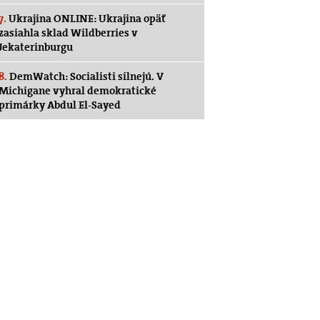
7.
Ukrajina ONLINE: Ukrajina opäť
zasiahla sklad Wildberries v
Jekaterinburgu
8.
DemWatch: Socialisti silnejú. V
Michigane vyhral demokratické
primárky Abdul El-Sayed