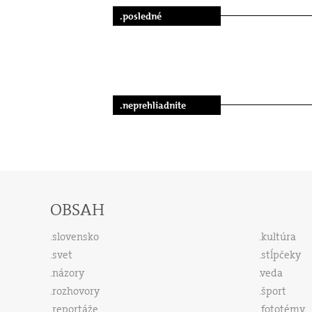
.posledné
.neprehliadnite
OBSAH
slovensko
kultúra
svet
stĺpčeky
názory
veda
rozhovory
šport
reportáže
fototémy