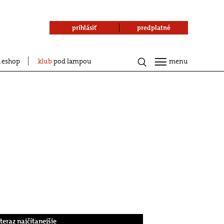
prihlásiť
predplatné
eshop
klub
pod lampou
menu
.teraz najčítanejšie