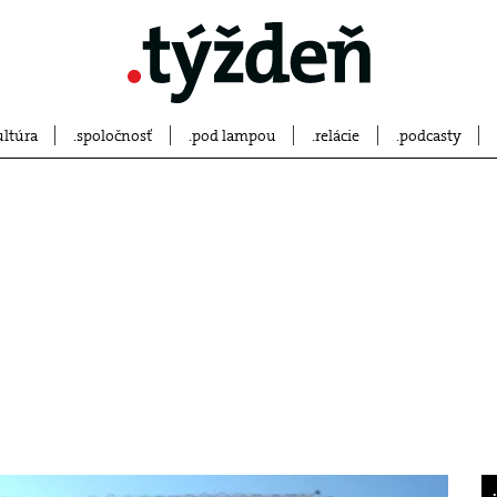
ultúra
spoločnosť
pod lampou
relácie
podcasty