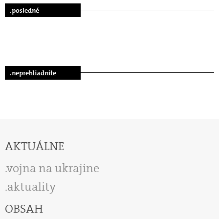
.posledné
.neprehliadnite
AKTUÁLNE
vojna na ukrajine
aktuality
OBSAH