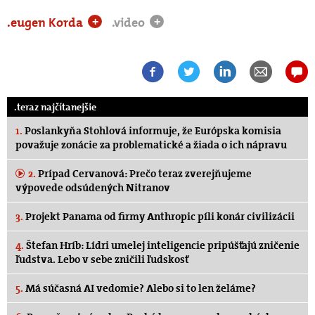
.eugen Korda
.video
+
+
.teraz najčítanejšie
1.
Poslankyňa Stohlová informuje, že Európska komisia
považuje zonácie za problematické a žiada o ich nápravu
2.
Prípad Cervanová: Prečo teraz zverejňujeme
výpovede odsúdených Nitranov
3.
Projekt Panama od firmy Anthropic píli konár civilizácii
4.
Štefan Hríb: Lídri umelej inteligencie pripúšťajú zničenie
ľudstva. Lebo v sebe zničili ľudskosť
5.
Má súčasná AI vedomie? Alebo si to len želáme?