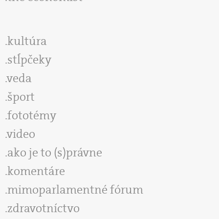
kultúra
stĺpčeky
veda
šport
fototémy
video
ako je to (s)právne
komentáre
mimoparlamentné fórum
zdravotníctvo