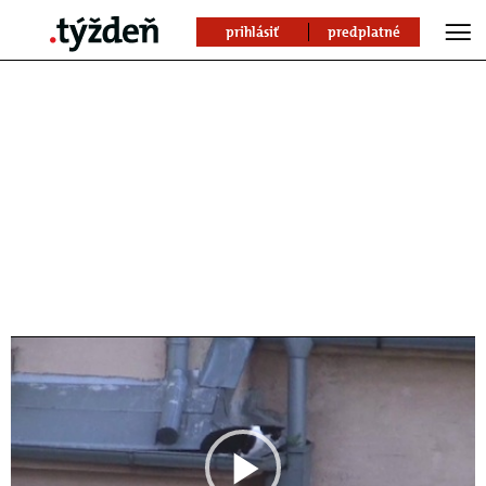
prihlásiť
predplatné