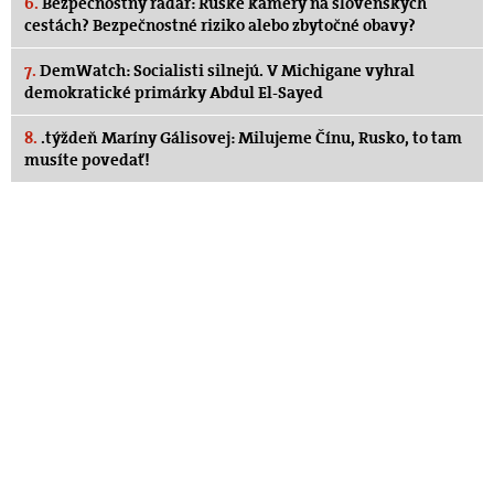
6.
Bezpečnostný radar: Ruské kamery na slovenských
cestách? Bezpečnostné riziko alebo zbytočné obavy?
7.
DemWatch: Socialisti silnejú. V Michigane vyhral
demokratické primárky Abdul El-Sayed
8.
.týždeň Maríny Gálisovej: Milujeme Čínu, Rusko, to tam
musíte povedať!