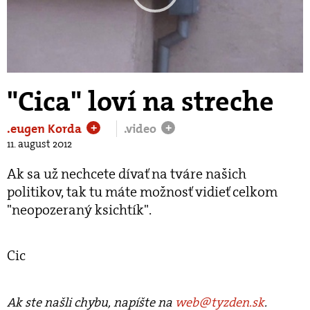
Play
Video
"Cica" loví na streche
.eugen Korda
.video
+
+
11. august 2012
Ak sa už nechcete dívať na tváre našich
politikov, tak tu máte možnosť vidieť celkom
"neopozeraný ksichtík".
Cic
Ak ste našli chybu, napíšte na
web@tyzden.sk
.