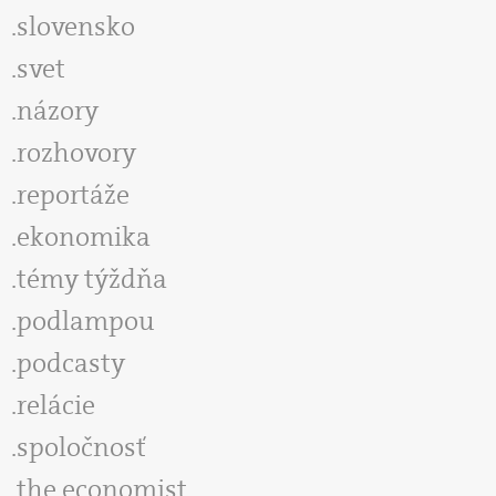
slovensko
svet
názory
rozhovory
reportáže
ekonomika
témy týždňa
podlampou
podcasty
relácie
spoločnosť
the economist