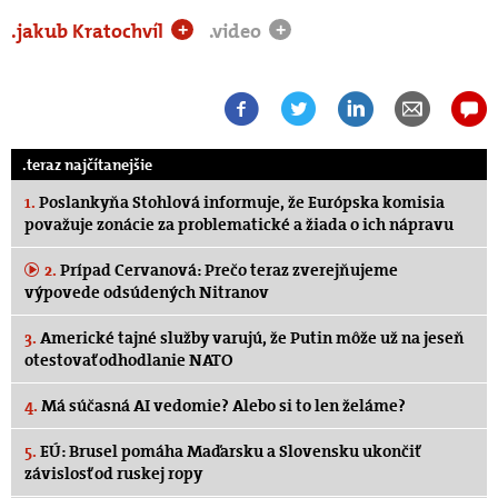
.jakub Kratochvíl
.video
+
+
.teraz najčítanejšie
1.
Poslankyňa Stohlová informuje, že Európska komisia
považuje zonácie za problematické a žiada o ich nápravu
2.
Prípad Cervanová: Prečo teraz zverejňujeme
výpovede odsúdených Nitranov
3.
Americké tajné služby varujú, že Putin môže už na jeseň
otestovať odhodlanie NATO
4.
Má súčasná AI vedomie? Alebo si to len želáme?
5.
EÚ: Brusel pomáha Maďarsku a Slovensku ukončiť
závislosť od ruskej ropy