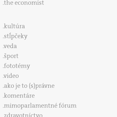
the economist
kultúra
stĺpčeky
veda
šport
fototémy
video
ako je to (s)právne
komentáre
mimoparlamentné fórum
zdravotníctvo