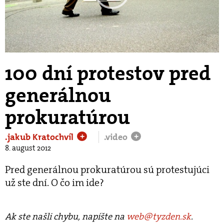
Play
Video
100 dní protestov pred
generálnou
prokuratúrou
.jakub Kratochvíl
.video
+
+
8. august 2012
Pred generálnou prokuratúrou sú protestujúci
už ste dní. O čo im ide?
Ak ste našli chybu, napíšte na
web@tyzden.sk
.