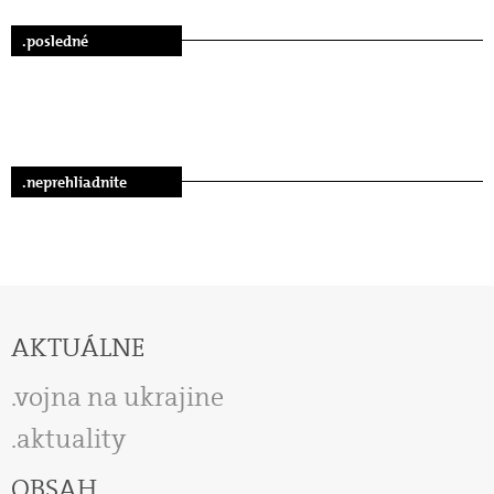
.posledné
.neprehliadnite
AKTUÁLNE
vojna na ukrajine
aktuality
OBSAH