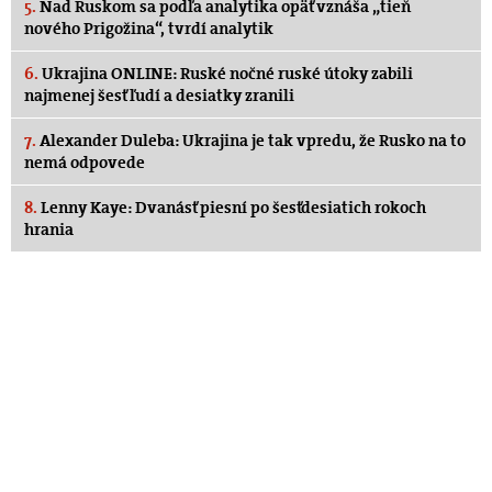
5.
Nad Ruskom sa podľa analytika opäť vznáša „tieň
nového Prigožina“, tvrdí analytik
6.
Ukrajina ONLINE: Ruské nočné ruské útoky zabili
najmenej šesť ľudí a desiatky zranili
7.
Alexander Duleba: Ukrajina je tak vpredu, že Rusko na to
nemá odpovede
8.
Lenny Kaye: Dvanásť piesní po šesťdesiatich rokoch
hrania