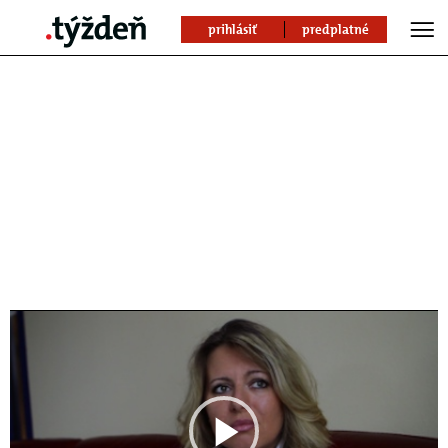
prihlásiť
predplatné