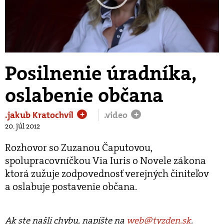
Play
Video
Posilnenie úradníka,
oslabenie občana
.jakub Kratochvíl
.video
+
+
20. júl 2012
Rozhovor so Zuzanou Čaputovou,
spolupracovníčkou Via Iuris o Novele zákona
ktorá zužuje zodpovednosť verejných činiteľov
a oslabuje postavenie občana.
Ak ste našli chybu, napíšte na
web@tyzden.sk
.