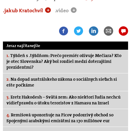
.jakub Kratochvíl
.video
+
+
.teraz najčítanejšie
1.
Týždeň s .týždňom: Prečo premiér oživuje Mečiara? Kto
je otec Slovenska? Aký bol rozdiel medzi doterajšímí
prezidentmi?
2.
Na dopad austrálskeho zákona o sociálnych sieťach si
ešte počkáme
3.
Eretz Hakodesh – Svätá zem: Ako niektorí ľudia nechcú
vidieť pravdu o útoku teroristov z Hamasu na Izrael
4.
Remišová upozorňuje na Ficov podozrivý obchod so
Spojenými arabskými emirátmi za 170 miliónov eur