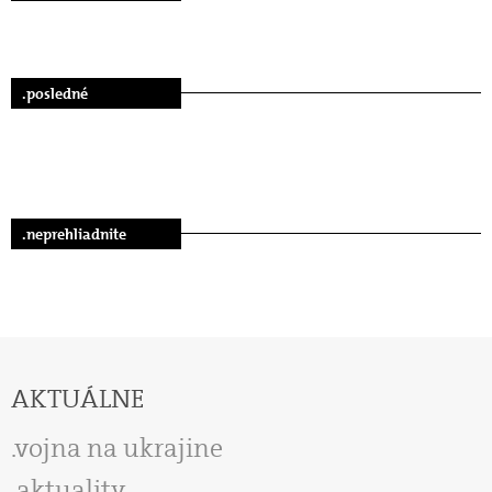
.posledné
.neprehliadnite
AKTUÁLNE
vojna na ukrajine
aktuality