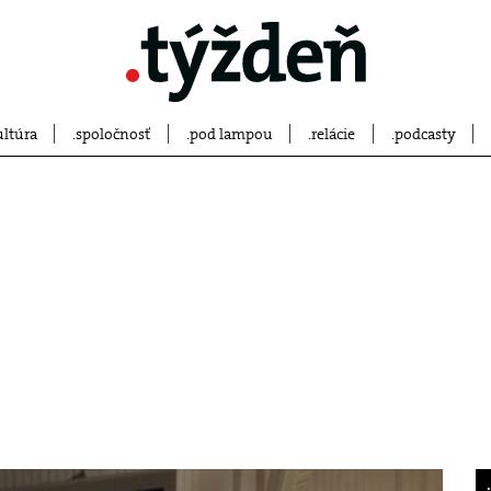
ultúra
spoločnosť
pod lampou
relácie
podcasty