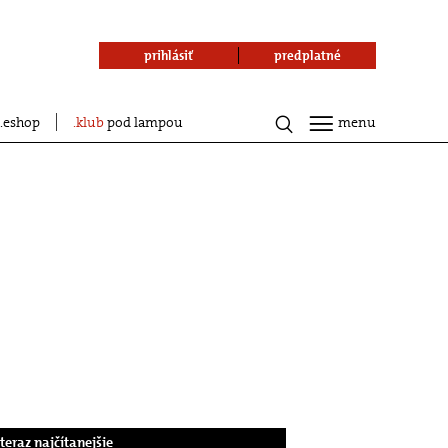
prihlásiť
predplatné
eshop
klub
pod lampou
menu
.teraz najčítanejšie