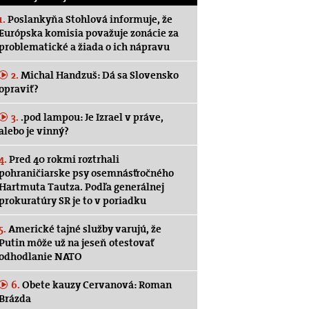
1.
Poslankyňa Stohlová informuje, že
Európska komisia považuje zonácie za
problematické a žiada o ich nápravu
2.
Michal Handzuš: Dá sa Slovensko
opraviť?
3.
.pod lampou: Je Izrael v práve,
alebo je vinný?
4.
Pred 40 rokmi roztrhali
pohraničiarske psy osemnásťročného
Hartmuta Tautza. Podľa generálnej
prokuratúry SR je to v poriadku
5.
Americké tajné služby varujú, že
Putin môže už na jeseň otestovať
odhodlanie NATO
6.
Obete kauzy Cervanová: Roman
Brázda