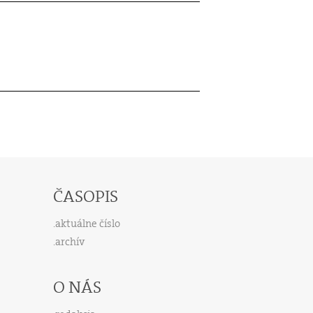
ČASOPIS
aktuálne číslo
archív
O NÁS