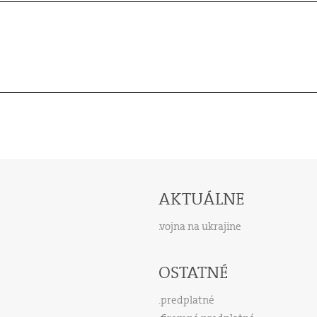
AKTUÁLNE
vojna na ukrajine
OSTATNÉ
predplatné