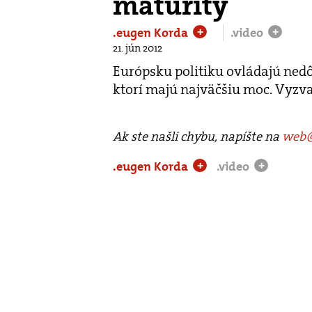
maturity
.eugen Korda
.video
+
+
21. jún 2012
Európsku politiku ovládajú nedô
ktorí majú najväčšiu moc. Vyzva
Ak ste našli chybu, napíšte na
web@
.eugen Korda
.video
+
+