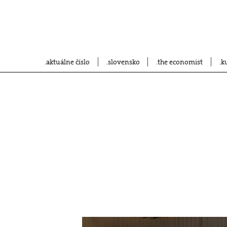
aktuálne číslo
slovensko
the economist
k