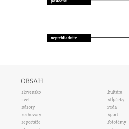
.posledné
.neprehliadnite
OBSAH
slovensko
kultúra
svet
stĺpčeky
názory
veda
rozhovory
šport
reportáže
fototémy