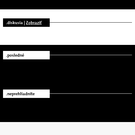
.diskusia |
Zobraziť
.posledné
.neprehliadnite