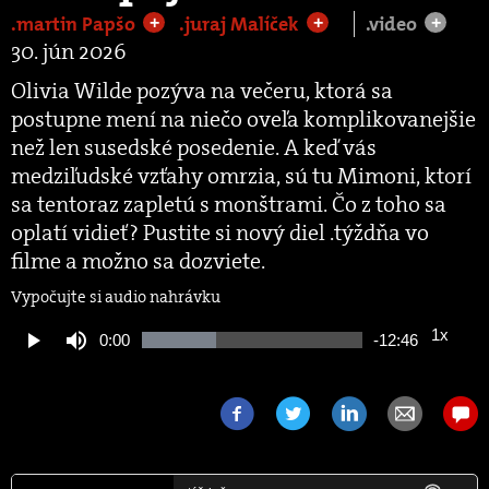
.martin Papšo
.juraj Malíček
.video
+
+
+
30. jún 2026
Olivia Wilde pozýva na večeru, ktorá sa
postupne mení na niečo oveľa komplikovanejšie
než len susedské posedenie. A keď vás
medziľudské vzťahy omrzia, sú tu Mimoni, ktorí
sa tentoraz zapletú s monštrami. Čo z toho sa
oplatí vidieť? Pustite si nový diel .týždňa vo
filme a možno sa dozviete.
Vypočujte si audio nahrávku
1x
Current
0:00
Remaining
-
12:46
Loaded
:
Play
Mute
Playback
33.88%
Rate
Time
Time