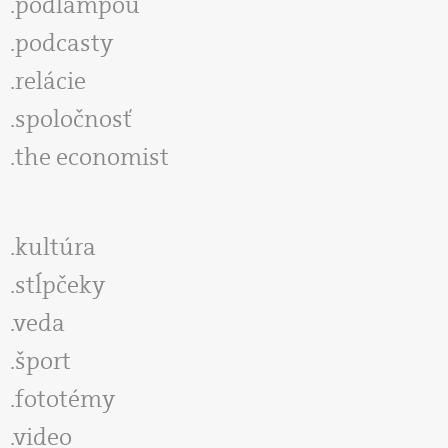
podlampou
podcasty
relácie
spoločnosť
the economist
kultúra
stĺpčeky
veda
šport
fototémy
video