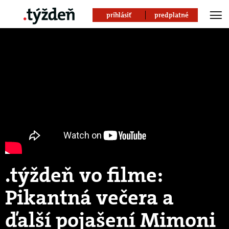
prihlásiť
predplatné
.týždeň vo filme:
Pikantná večera a
ďalší pojašení Mimoni