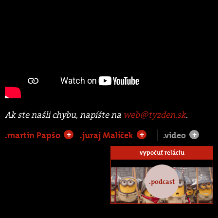
Ak ste našli chybu, napíšte na
web@tyzden.sk
.
.martin Papšo
.juraj Malíček
.video
+
+
+
vypočuť reláciu
.podcast