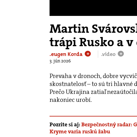
Martin Svárovs
trápi Rusko a v
.eugen Korda
.video
+
+
3. jún 2026
Prevaha v dronoch, dobre vycviče
skostnatelosť – to sú tri hlavné
Prečo Ukrajina zatiaľ nezaútoči
nakoniec urobí.
Pozrite si aj:
Bezpečnostný radar: G
Kryme varia ruskú žabu