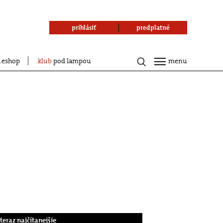
prihlásiť
predplatné
eshop
klub
pod lampou
menu
.teraz najčítanejšie