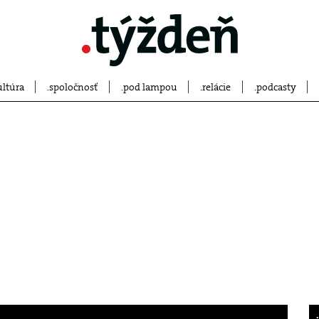
ultúra
spoločnosť
pod lampou
relácie
podcasty