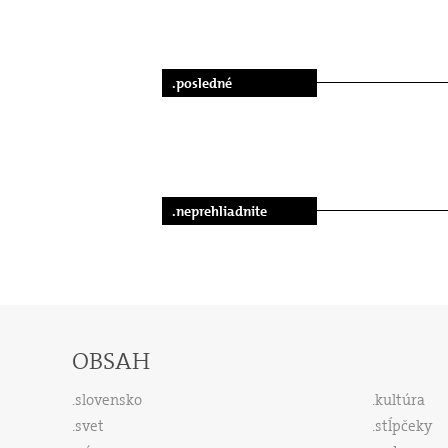
.posledné
.neprehliadnite
OBSAH
slovensko
kultúra
svet
stĺpčeky