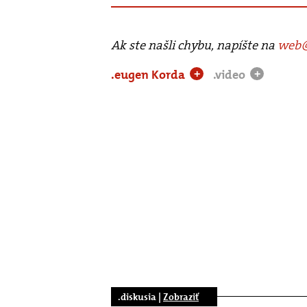
Ak ste našli chybu, napíšte na
web@
.eugen Korda
.video
+
+
.diskusia |
Zobraziť