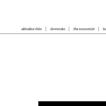
aktuálne číslo
slovensko
the economist
k