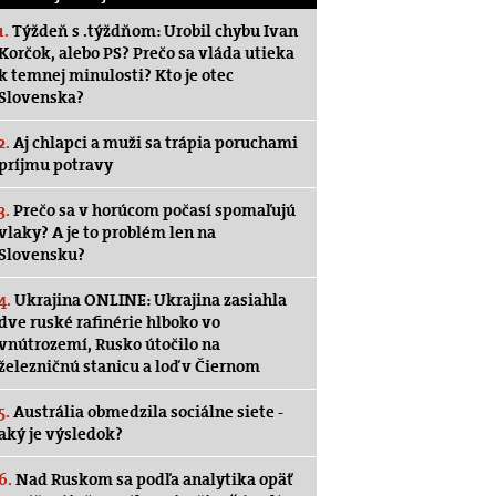
1.
Týždeň s .týždňom: Urobil chybu Ivan
Korčok, alebo PS? Prečo sa vláda utieka
k temnej minulosti? Kto je otec
Slovenska?
2.
Aj chlapci a muži sa trápia poruchami
príjmu potravy
3.
Prečo sa v horúcom počasí spomaľujú
vlaky? A je to problém len na
Slovensku?
4.
Ukrajina ONLINE: Ukrajina zasiahla
dve ruské rafinérie hlboko vo
vnútrozemí, Rusko útočilo na
železničnú stanicu a loď v Čiernom
5.
Austrália obmedzila sociálne siete -
aký je výsledok?
6.
Nad Ruskom sa podľa analytika opäť