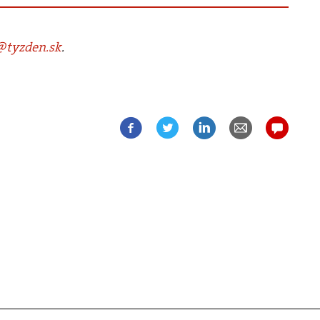
tyzden.sk
.