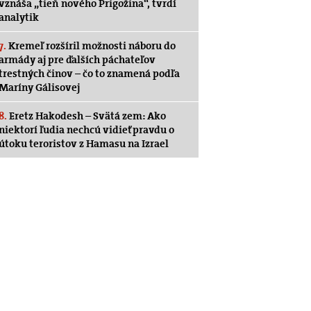
vznáša „tieň nového Prigožina“, tvrdí
analytik
7.
Kremeľ rozšíril možnosti náboru do
armády aj pre ďalších páchateľov
trestných činov – čo to znamená podľa
Maríny Gálisovej
8.
Eretz Hakodesh – Svätá zem: Ako
niektorí ľudia nechcú vidieť pravdu o
útoku teroristov z Hamasu na Izrael