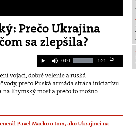
ký: Prečo Ukrajina
 čom sa zlepšila?
1x
Current
0:00
Remaining
-
1:21
Loaded
:
Play
Mute
Playback
100.00%
Rate
Time
Time
ní vojaci, dobré velenie a ruská
 dôvody, prečo Ruská armáda stráca iniciatívu.
la na Krymský most a prečo to možno
enerál Pavel Macko o tom, ako Ukrajinci na