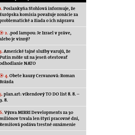
1.
Poslankyňa Stohlová informuje, že
Európska komisia považuje zonácie za
problematické a žiada o ich nápravu
2.
.pod lampou: Je Izrael v práve,
alebo je vinný?
3.
Americké tajné služby varujú, že
Putin môže už na jeseň otestovať
odhodlanie NATO
4.
Obete kauzy Cervanová: Roman
Brázda
5.
plan.art: víkendový TO DO list 8. 8. –
9. 8.
6.
Výzva MIRRI Developments za 30
miliónov trvala len štyri pracovné dni,
Remišová podáva trestné oznámenie