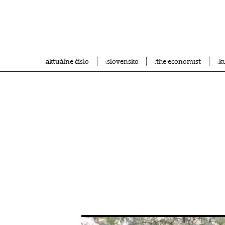
aktuálne číslo
slovensko
the economist
k