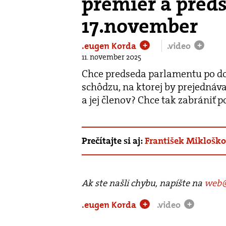
premiér a pred
17.november
.eugen Korda
.video
+
+
11. november 2025
Chce predseda parlamentu po d
schôdzu, na ktorej by prejednáv
a jej členov? Chce tak zabrániť
Prečítajte si aj:
František Mikloško
Ak ste našli chybu, napíšte na
web@
.eugen Korda
.video
+
+