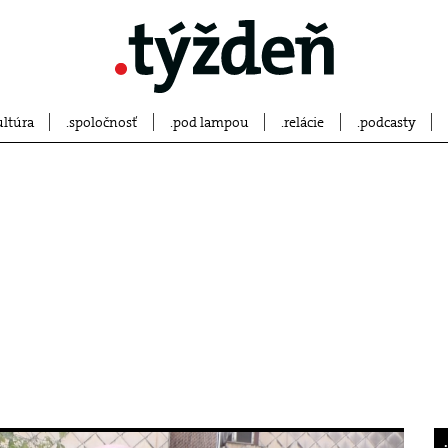
ultúra
spoločnosť
pod lampou
relácie
podcasty