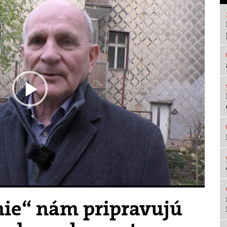
Play
Video
ie“ nám pripravujú