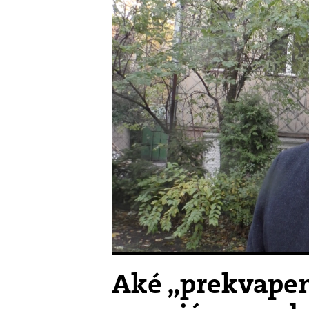
Aké „prekvapen