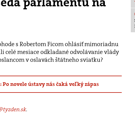
seda parlamentu na
ohode s Robertom Ficom ohlásiť mimoriadnu
ali celé mesiace odkladané odvolávanie vlády
 poslancom v oslavách štátneho sviatku?
: Po novele ústavy nás čaká veľký zápas
tyzden.sk
.