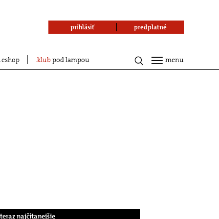
prihlásiť
predplatné
eshop
klub
pod lampou
menu
.teraz najčítanejšie