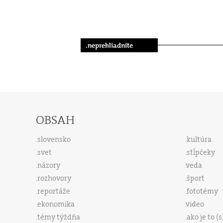
.neprehliadnite
OBSAH
slovensko
kultúra
svet
stĺpčeky
názory
veda
rozhovory
šport
reportáže
fototémy
ekonomika
video
témy týždňa
ako je to (