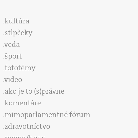
kultúra
stĺpčeky
veda
šport
fototémy
video
ako je to (s)právne
komentáre
mimoparlamentné fórum
zdravotníctvo
meme/hoax