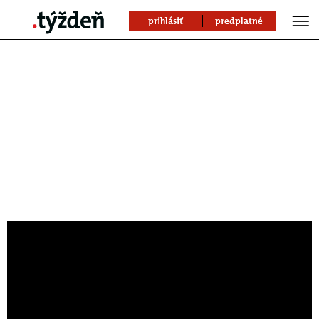
prihlásiť
predplatné