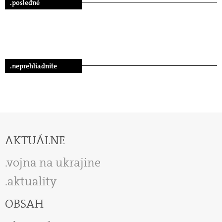
.posledné
.neprehliadnite
AKTUÁLNE
vojna na ukrajine
aktuality
OBSAH