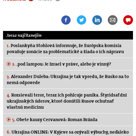
.teraz najčítanejšie
1.
Poslankyňa Stohlová informuje, že Európska komisia
považuje zonácie za problematické a žiada o ich nápravu
2.
.pod lampou: Je Izrael v práve, alebo je vinný?
3.
Alexander Duleba: Ukrajina je tak vpredu, že Rusko na to
nemá odpovede
4.
Rozsievali teror, teraz ich pohlcuje panika. Štyridsať dní
ukrajinských úderov, ktoré donútili Rusov ochutnať
vlastnú medicínu
5.
Obete kauzy Cervanová: Roman Brázda
6.
Ukrajina ONLINE: V Kyjeve sa ozývali výbuchy, neďaleko