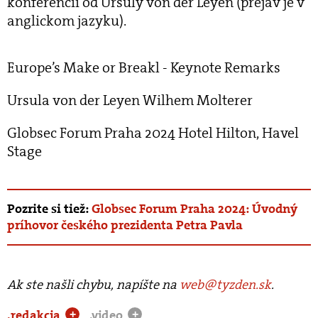
konferencii od Ursuly von der Leyen (prejav je v
anglickom jazyku).
Europe’s Make or Breakl - Keynote Remarks
Ursula von der Leyen Wilhem Molterer
Globsec Forum Praha 2024 Hotel Hilton, Havel
Stage
Pozrite si tiež:
Globsec Forum Praha 2024: Úvodný
príhovor českého prezidenta Petra Pavla
Ak ste našli chybu, napíšte na
web@tyzden.sk
.
.redakcia
.video
+
+